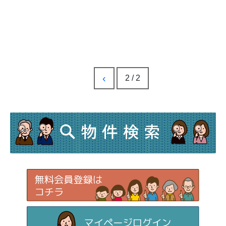
‹
2 / 2