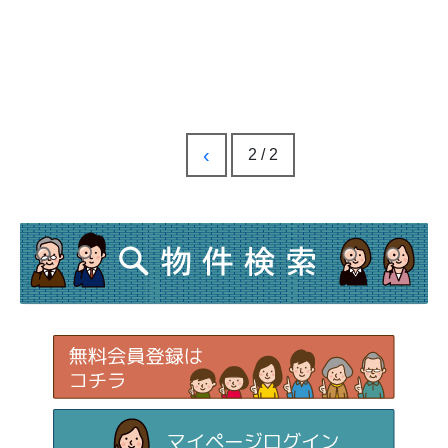
‹
2 / 2