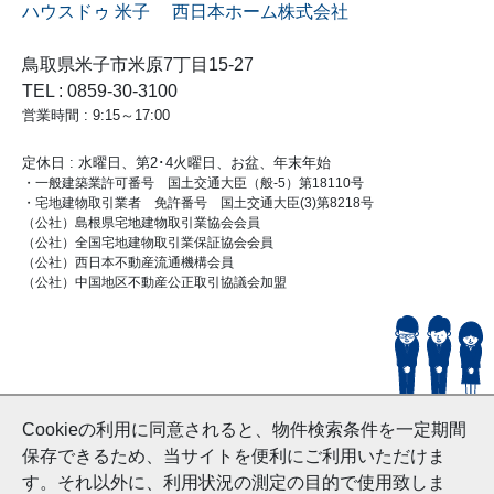
ハウスドゥ 米子 西日本ホーム株式会社
鳥取県米子市米原7丁目15-27
TEL : 0859-30-3100
営業時間 : 9:15～17:00
定休日 : 水曜日、第2･4火曜日、お盆、年末年始
・一般建築業許可番号 国土交通大臣（般-5）第18110号
・宅地建物取引業者 免許番号 国土交通大臣(3)第8218号
（公社）島根県宅地建物取引業協会会員
（公社）全国宅地建物取引業保証協会会員
（公社）西日本不動産流通機構会員
（公社）中国地区不動産公正取引協議会加盟
© HouseDoYonago
Cookieの利用に同意されると、物件検索条件を一定期間
and Nishinihon Home Co.ltd All Rights Reserved.
保存できるため、当サイトを便利にご利用いただけま
す。それ以外に、利用状況の測定の目的で使用致しま