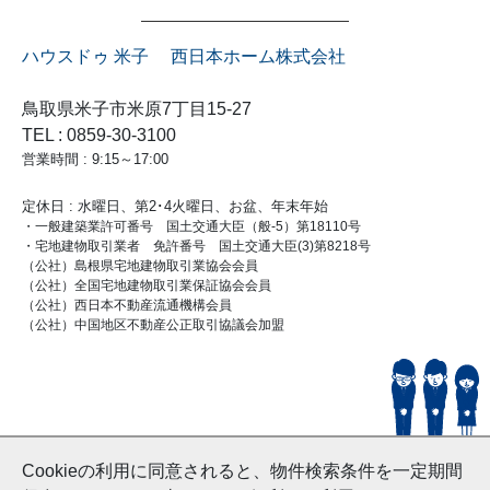
ハウスドゥ 米子 西日本ホーム株式会社
鳥取県米子市米原7丁目15-27
TEL : 0859-30-3100
営業時間 : 9:15～17:00
定休日 : 水曜日、第2･4火曜日、お盆、年末年始
・一般建築業許可番号 国土交通大臣（般-5）第18110号
・宅地建物取引業者 免許番号 国土交通大臣(3)第8218号
（公社）島根県宅地建物取引業協会会員
（公社）全国宅地建物取引業保証協会会員
（公社）西日本不動産流通機構会員
（公社）中国地区不動産公正取引協議会加盟
© HouseDoYonago
Cookieの利用に同意されると、物件検索条件を一定期間
and Nishinihon Home Co.ltd All Rights Reserved.