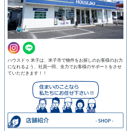
継続的な改善について
当社は、個人情報保護への取組みについて、日本国
の従うべき法令の変更、取り扱い方法、環境の変化
に対応するため、継続的に見直し改善を実施致しま
す。
お問い合わせ
個人情報の取り扱いに関するお問い合わせは、下記
窓口にて受け付けております。
ハウスドゥ 米子は、米子市で物件をお探しのお客様のお力
になれるよう、社員一同、全力でお客様のサポートをさせ
ていただきます！！
【個人情報取扱い窓口】
西日本ホーム株式会社 本社総務課
〒690-0049 島根県松江市袖師町2番32号
TEL：0852-24-7703 FAX：0852-24-7708