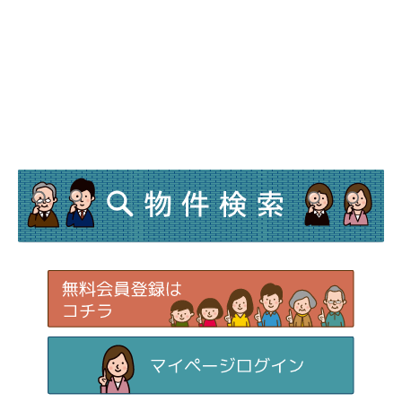
内、当社の正当な事業の範囲内でその目的の
達成に必要な事項を利用目的と致します。
●利用目的の範囲について
業務上のご連絡をする場合
当社が取り扱う商品及びサービスに関する
ご案内をする場合
ご利用者様からのお問い合せまたはご依頼
等への対応をさせて頂く場合
その他、ご利用者様に事前にお知らせし、
ご同意を頂いた目的の場合
●上記目的以外の利用について
上記以外の目的で、ご利用者様の個人情報を
利用する必要が生じた場合には、法令により
許される場合を除き、その利用について、ご
利用者様の同意を頂くものとします。
（3）個人情報の第三者提供
当社は、ご利用者様の同意なしに第三者へご
利用者様の個人情報の提供は行いません。但