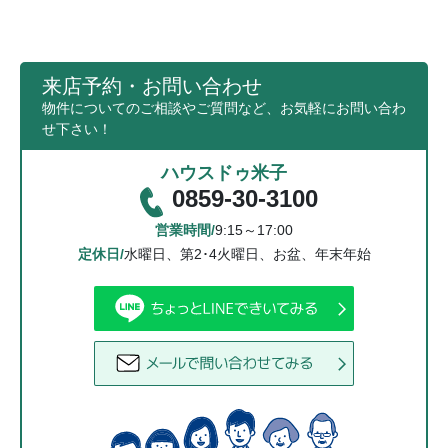
し個人情報に適用される法律その他の規範に
より、当社が従うべき法令上の義務等の特別
な事情がある場合は、この限りではありませ
ん。
来店予約・お問い合わせ
物件についてのご相談やご質問など、お気軽にお問い合わ
（4）個人情報の開示・修正等の手続
せ下さい！
ご利用者様からご提供頂いた個人情報に関し
て、照会、訂正、削除を要望される場合は、
ハウスドゥ米子
お問い合わせ先窓口までご請求ください。当
0859-30-3100
該ご請求が当社の業務に著しい支障をきたす
場合等を除き、ご利用者様ご本人によるもの
営業時間/
9:15～17:00
であることが確認できた場合に限り、合理的
定休日/
水曜日、第2･4火曜日、お盆、年末年始
な期間内に、ご利用者様の個人情報を 開示、
訂正、削除致します。
個人情報の保護に関する法令・規範の
遵守について
当社は、当社が保有する個人情報に関して適用され
る個人情報保護関連法令及び規範を遵守します。ま
た本方針は、日本国の法律、その他規範により判断