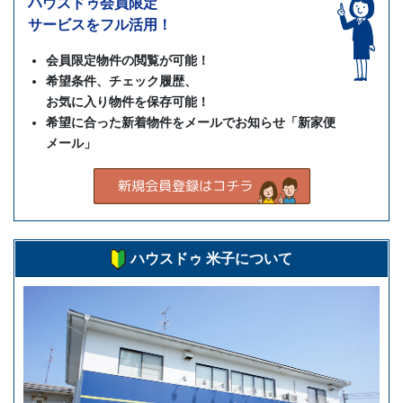
きません。
ハウスドゥ会員限定
サービスをフル活用！
なお、当社のWebサイトを、お使いのブラウザー
においてCookieを受け付けない設定や、画像を表
会員限定物件の閲覧が可能！
示しない設定でご利用いただく場合、Webサイト
希望条件、チェック履歴、
で提供している機能の一部がご利用できない場合が
お気に入り物件を保存可能！
ございます。
希望に合った新着物件をメールでお知らせ「新家便
Googleアナリティクスの利用について
メール」
当社のWebサイトでは、Googleアナリティクスを
利用することがあります。Googleアナリティクス
はCookieを利用して当社サイトへのアクセス情報
を収集します。アクセス情報の収集及び利用方法に
ついては、
Googleアナリティクスサービス利用規
ハウスドゥ 米子について
約
及び
Googleプライバシーポリシー
によって定め
られています。
詳細は以下のページをご参照ください。
https://www.google.com/intl/ja/policies/privacy/partners/