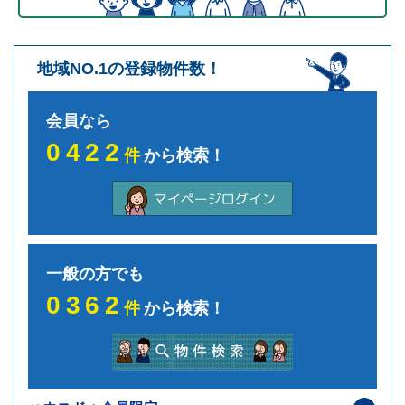
致します。本方針は、当社の個人情報の取り扱いに
関しての基本的な方針を定めるものであり、当社は
本方針に則って、個人情報保護法等の法令・規範に
基づく個人情報の保護に努めます。
地域NO.1の登録物件数！
個人情報の安全管理措置について
会員なら
当社は、個人情報への不正アクセス、個人情報の紛
0422
失、破壊、改ざん、漏えい等から保護し、正確性及
件
から検索！
び安全性を確保するために管理体制を整備し、適切
な安全対策を実施致します。個人情報を取り扱う事
務所内への部外者の立ち入りを制限し、当社の個人
情報保護に関わる役員・職員等全員に対し教育啓発
活動を実施するほか、管理責任者を置き個人情報の
適切な管理に努めます。
一般の方でも
CookieとWebビーコンの利用
0362
件
から検索！
当社のWebサイトでは、ご利用者様のアクセス情
報を取得するために「Cookie」や「Webビーコ
ン」といった技術を利用しております。これらによ
り取得した情報はいずれも個人を特定することはで