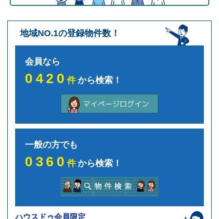
地域NO.1の登録物件数！
会員なら
0420
件
から検索！
一般の方でも
0360
件
から検索！
ハウスドゥ会員限定