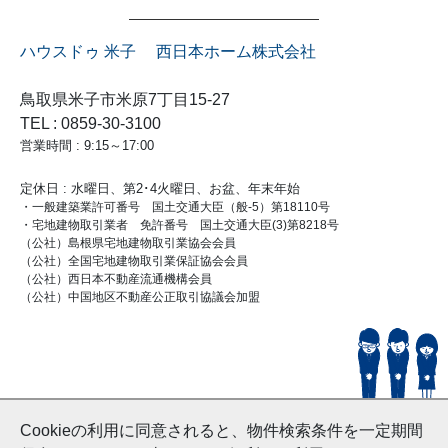
ハウスドゥ 米子 西日本ホーム株式会社
鳥取県米子市米原7丁目15-27
TEL : 0859-30-3100
営業時間 : 9:15～17:00
定休日 : 水曜日、第2･4火曜日、お盆、年末年始
・一般建築業許可番号 国土交通大臣（般-5）第18110号
・宅地建物取引業者 免許番号 国土交通大臣(3)第8218号
（公社）島根県宅地建物取引業協会会員
（公社）全国宅地建物取引業保証協会会員
（公社）西日本不動産流通機構会員
（公社）中国地区不動産公正取引協議会加盟
© HouseDoYonago
Cookieの利用に同意されると、物件検索条件を一定期間
and Nishinihon Home Co.ltd All Rights Reserved.