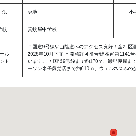
 況
更地
小
学校
箕蚊屋中学校
＊国道9号線や山陰道へのアクセス良好！全21区
ール
2026年10月下旬 ＊開発許可番号/建相起第1141
ント
います。 ＊国道9号線まで約170ｍ、巌郵便局ま
ーソン米子熊党店まで約610ｍ、ウェルネスみのか