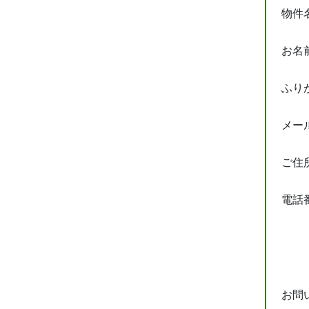
物件
お名
ふり
メー
ご住
電話
お問