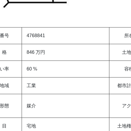
番号
4768841
所
 格
846 万円
土
い率
60 %
容
地域
工業
都市
形態
媒介
ア
 目
宅地
土地