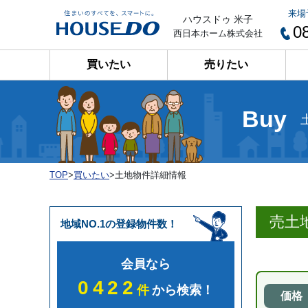
来場
ハウスドゥ 米子
0
西日本ホーム株式会社
買いたい
売りたい
Buy
TOP
>
買いたい
>
土地物件詳細情報
売土
地域NO.1の登録物件数！
会員なら
0422
件
から検索！
価格