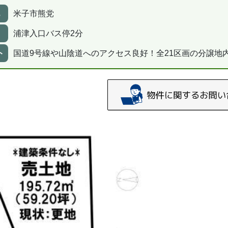
米子市熊党
浦津入口バス停2分
ト
国道9号線や山陰道へのアクセス良好！全21区画の分譲地