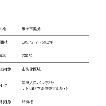
在地
米子市熊党
地面積
195.72 ㎡（59.2坪）
積率
200 %
計画種別
市街化区域
浦津入口バス停2分
クセス
ＪＲ山陰本線伯耆大山駅7分
権利種別
所有権