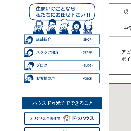
現
中
アピ
ポイ
ハウスドゥ米子でできること