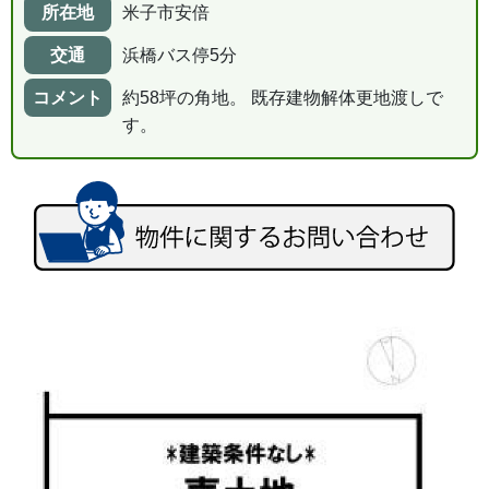
所在地
米子市安倍
交通
浜橋バス停5分
コメント
約58坪の角地。 既存建物解体更地渡しで
す。