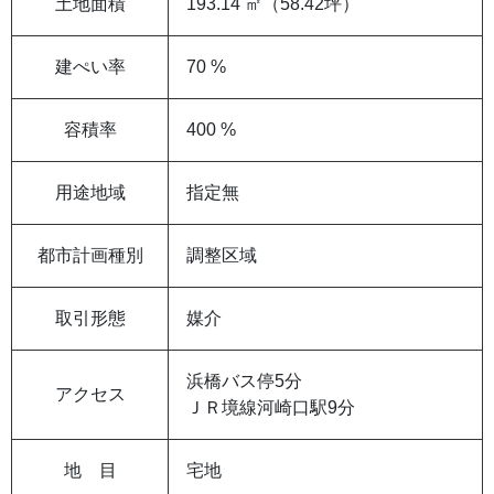
土地面積
193.14 ㎡（58.42坪）
建ぺい率
70 %
容積率
400 %
用途地域
指定無
都市計画種別
調整区域
取引形態
媒介
浜橋バス停5分
アクセス
ＪＲ境線河崎口駅9分
地 目
宅地