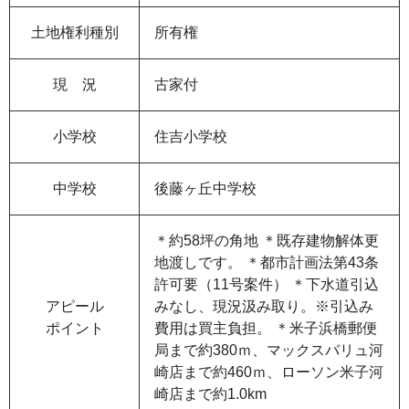
土地権利種別
所有権
現 況
古家付
小学校
住吉小学校
中学校
後藤ヶ丘中学校
＊約58坪の角地 ＊既存建物解体更
地渡しです。 ＊都市計画法第43条
許可要（11号案件） ＊下水道引込
アピール
みなし、現況汲み取り。※引込み
ポイント
費用は買主負担。 ＊米子浜橋郵便
局まで約380ｍ、マックスバリュ河
崎店まで約460ｍ、ローソン米子河
崎店まで約1.0km