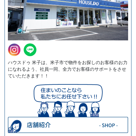
継続的な改善について
当社は、個人情報保護への取組みについて、日本国
の従うべき法令の変更、取り扱い方法、環境の変化
に対応するため、継続的に見直し改善を実施致しま
す。
お問い合わせ
個人情報の取り扱いに関するお問い合わせは、下記
窓口にて受け付けております。
ハウスドゥ 米子は、米子市で物件をお探しのお客様のお力
になれるよう、社員一同、全力でお客様のサポートをさせ
ていただきます！！
【個人情報取扱い窓口】
西日本ホーム株式会社 本社総務課
〒690-0049 島根県松江市袖師町2番32号
TEL：0852-24-7703 FAX：0852-24-7708