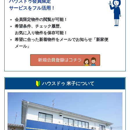
きません。
ハウスドゥ会員限定
サービスをフル活用！
なお、当社のWebサイトを、お使いのブラウザー
においてCookieを受け付けない設定や、画像を表
会員限定物件の閲覧が可能！
示しない設定でご利用いただく場合、Webサイト
希望条件、チェック履歴、
で提供している機能の一部がご利用できない場合が
お気に入り物件を保存可能！
ございます。
希望に合った新着物件をメールでお知らせ「新家便
Googleアナリティクスの利用について
メール」
当社のWebサイトでは、Googleアナリティクスを
利用することがあります。Googleアナリティクス
はCookieを利用して当社サイトへのアクセス情報
を収集します。アクセス情報の収集及び利用方法に
ついては、
Googleアナリティクスサービス利用規
ハウスドゥ 米子について
約
及び
Googleプライバシーポリシー
によって定め
られています。
詳細は以下のページをご参照ください。
https://www.google.com/intl/ja/policies/privacy/partners/