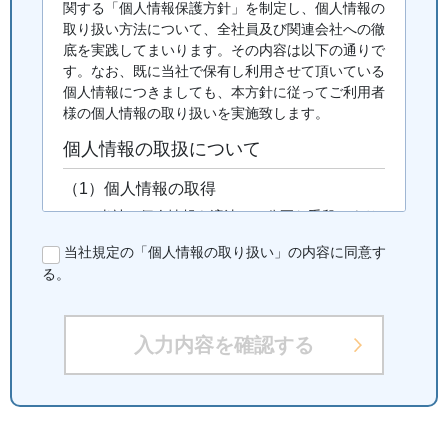
関する「個人情報保護方針」を制定し、個人情報の
取り扱い方法について、全社員及び関連会社への徹
底を実践してまいります。その内容は以下の通りで
す。なお、既に当社で保有し利用させて頂いている
個人情報につきましても、本方針に従ってご利用者
様の個人情報の取り扱いを実施致します。
個人情報の取扱について
（1）個人情報の取得
当社は個人情報を適法かつ公正な手段により
収集致します。ご利用者様に個人情報の提供
当社規定の「個人情報の取り扱い」の内容に同意す
をお願いする場合は、事前に収集の目的、利
る。
用の内容を開示した上で、当社の正当な事業
の範囲内で、その目的の達成に必要な限度に
おいて、個人情報を収集致します。
入力内容を確認する
（2）個人情報の利用および共同利用
当社がお預かりした個人情報は、個人情報を
頂いた方に承諾を得た範囲内で、また収集目
的に沿った範囲内で利用致します。利用目的
については、以下の「利用目的の範囲」の