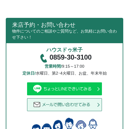
し個人情報に適用される法律その他の規範に
より、当社が従うべき法令上の義務等の特別
な事情がある場合は、この限りではありませ
ん。
来店予約・お問い合わせ
物件についてのご相談やご質問など、お気軽にお問い合わ
（4）個人情報の開示・修正等の手続
せ下さい！
ご利用者様からご提供頂いた個人情報に関し
て、照会、訂正、削除を要望される場合は、
ハウスドゥ米子
お問い合わせ先窓口までご請求ください。当
0859-30-3100
該ご請求が当社の業務に著しい支障をきたす
場合等を除き、ご利用者様ご本人によるもの
営業時間/
9:15～17:00
であることが確認できた場合に限り、合理的
定休日/
水曜日、第2･4火曜日、お盆、年末年始
な期間内に、ご利用者様の個人情報を 開示、
訂正、削除致します。
個人情報の保護に関する法令・規範の
遵守について
当社は、当社が保有する個人情報に関して適用され
る個人情報保護関連法令及び規範を遵守します。ま
た本方針は、日本国の法律、その他規範により判断