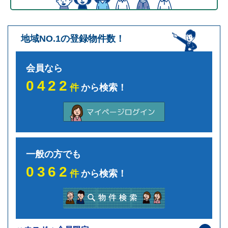
致します。本方針は、当社の個人情報の取り扱いに
関しての基本的な方針を定めるものであり、当社は
本方針に則って、個人情報保護法等の法令・規範に
基づく個人情報の保護に努めます。
地域NO.1の登録物件数！
個人情報の安全管理措置について
会員なら
当社は、個人情報への不正アクセス、個人情報の紛
0422
失、破壊、改ざん、漏えい等から保護し、正確性及
件
から検索！
び安全性を確保するために管理体制を整備し、適切
な安全対策を実施致します。個人情報を取り扱う事
務所内への部外者の立ち入りを制限し、当社の個人
情報保護に関わる役員・職員等全員に対し教育啓発
活動を実施するほか、管理責任者を置き個人情報の
適切な管理に努めます。
一般の方でも
CookieとWebビーコンの利用
0362
件
から検索！
当社のWebサイトでは、ご利用者様のアクセス情
報を取得するために「Cookie」や「Webビーコ
ン」といった技術を利用しております。これらによ
り取得した情報はいずれも個人を特定することはで