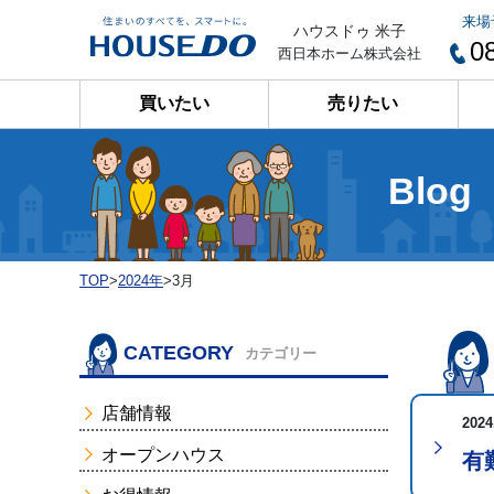
来場
ハウスドゥ 米子
0
西日本ホーム株式会社
買いたい
売りたい
Blog
TOP
>
2024年
>
3月
CATEGORY
カテゴリー
店舗情報
2024
オープンハウス
有