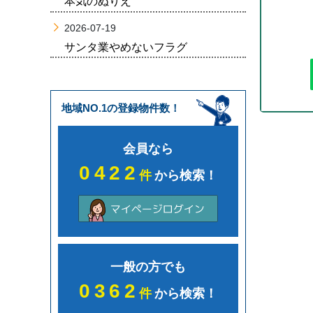
本気のぬりえ
2026-07-19
サンタ業やめないフラグ
地域NO.1の登録物件数！
会員なら
0422
件
から検索！
一般の方でも
0362
件
から検索！