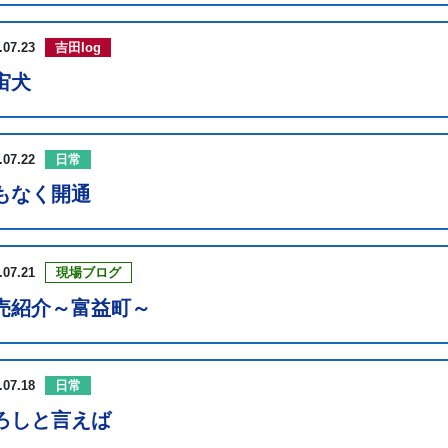
.07.23
吉田log
宙犬
.07.22
日常
もなく開通
.07.21
現場ブログ
売紹介～富益町～
.07.18
日常
ろしと言えば