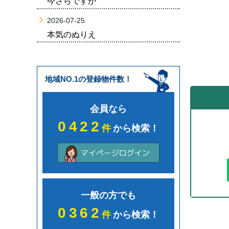
今さらですが
2026-07-25
本気のぬりえ
地域NO.1の登録物件数！
会員なら
0422
件
から検索！
一般の方でも
0362
件
から検索！