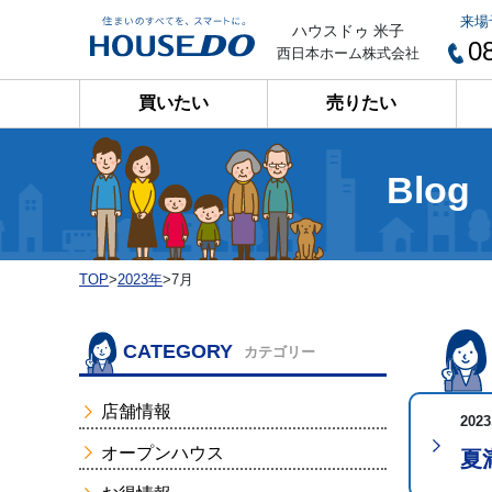
来場
ハウスドゥ 米子
0
西日本ホーム株式会社
買いたい
売りたい
Blog
TOP
>
2023年
>
7月
CATEGORY
カテゴリー
店舗情報
2023
オープンハウス
夏