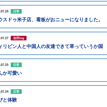
.07.29
日常
ウスドゥ米子店、看板がおニューになりました。
.07.27
吉田log
ィリピン人と中国人の友達できて草っていうか国
.07.25
日常
んか可愛い
.07.24
日常
びと体験