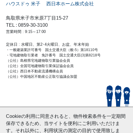
ハウスドゥ 米子 西日本ホーム株式会社
鳥取県米子市米原7丁目15-27
TEL : 0859-30-3100
営業時間 : 9:15～17:00
定休日 : 水曜日、第2･4火曜日、お盆、年末年始
・一般建築業許可番号 国土交通大臣（般-5）第18110号
・宅地建物取引業者 免許番号 国土交通大臣(3)第8218号
（公社）島根県宅地建物取引業協会会員
（公社）全国宅地建物取引業保証協会会員
（公社）西日本不動産流通機構会員
（公社）中国地区不動産公正取引協議会加盟
© HouseDoYonago
Cookieの利用に同意されると、物件検索条件を一定期間
and Nishinihon Home Co.ltd All Rights Reserved.
保存できるため、当サイトを便利にご利用いただけま
す。それ以外に、利用状況の測定の目的で使用致しま