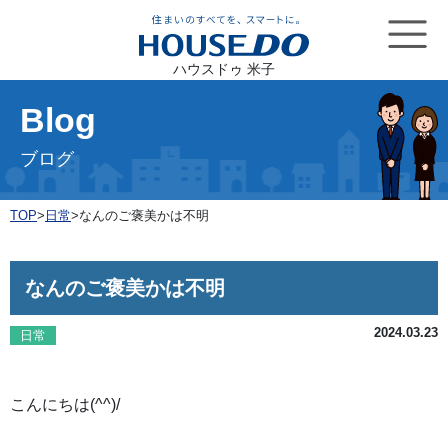
ハウスドゥ 米子
Blog
ブログ
TOP
>
日常
>
なんのご褒美かは不明
なんのご褒美かは不明
2024.03.23
日常
こんにちは(^^)/