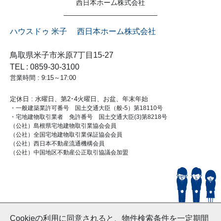
西日本ホーム株式会社
ハウスドゥ 米子 西日本ホーム株式会社
鳥取県米子市米原7丁目15-27
TEL : 0859-30-3100
営業時間 : 9:15～17:00
定休日 : 水曜日、第2･4火曜日、お盆、年末年始
・一般建築業許可番号 国土交通大臣（般-5）第18110号
・宅地建物取引業者 免許番号 国土交通大臣(3)第8218号
（公社）島根県宅地建物取引業協会会員
（公社）全国宅地建物取引業保証協会会員
（公社）西日本不動産流通機構会員
（公社）中国地区不動産公正取引協議会加盟
© HouseDoYonago
Cookieの利用に同意されると、物件検索条件を一定期間