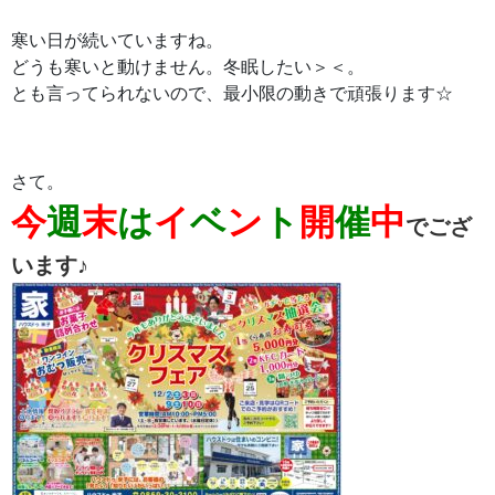
寒い日が続いていますね。
どうも寒いと動けません。冬眠したい＞＜。
とも言ってられないので、最小限の動きで頑張ります☆
さて。
今
週
末
は
イ
ベ
ン
ト
開
催
中
でござ
います♪