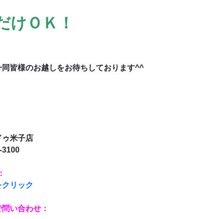
だけＯＫ！
一同
皆様のお越しをお待ちしております^^
：
ゥ米子店
-3100
：
をクリック
で問い合わせ：