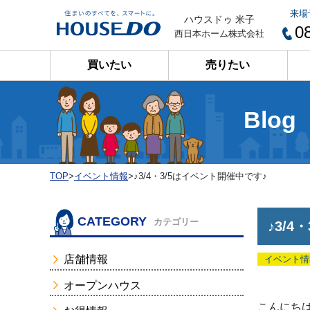
来場
ハウスドゥ 米子
0
西日本ホーム株式会社
買いたい
売りたい
Blog
TOP
>
イベント情報
>
♪3/4・3/5はイベント開催中です♪
CATEGORY
カテゴリー
♪3/
店舗情報
イベント情
オープンハウス
こんにちは(