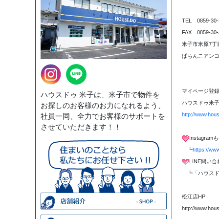
TEL 0859-30-
FAX 0859-30-
米子市米原7丁目
ぱちんこアンコ
マイページ登録
ハウスドゥ 米子は、米子市で物件を
ハウスドゥ米子
お探しのお客様のお力になれるよう、
http://www.hou
社員一同、全力でお客様のサポートを
させていただきます！！
Instagr
┗
https://ww
LINE問い
┗「ハウスド
松江店HP
http://www.hou