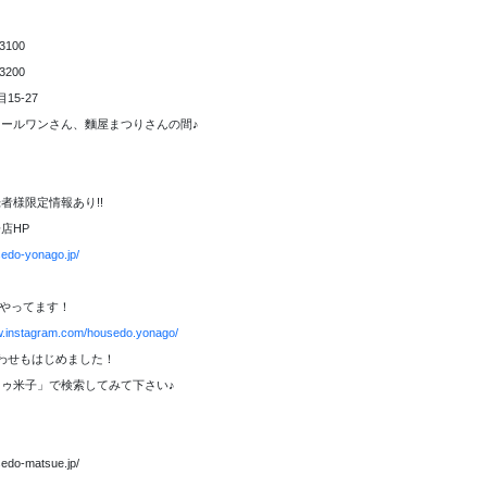
3100
3200
15-27
ールワンさん、麵屋まつりさんの間♪
者様限定情報あり!!
店HP
sedo-yonago.jp/
amもやってます！
w.instagram.com/housedo.yonago/
合わせもはじめました！
ゥ米子」で検索してみて下さい♪
sedo-matsue.jp/