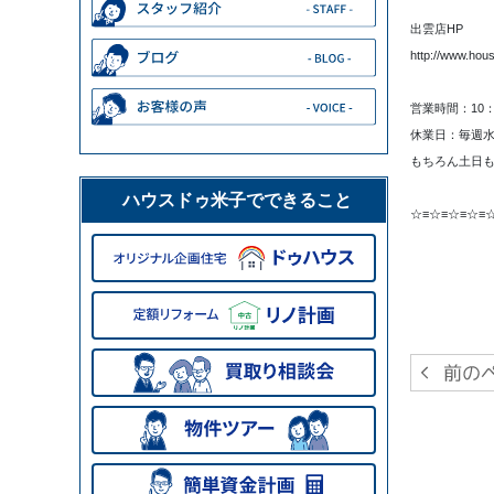
出雲店HP
http://www.hou
営業時間：10：
休業日：毎週
もちろん土日も
ハウスドゥ米子でできること
☆≡☆≡☆≡☆≡