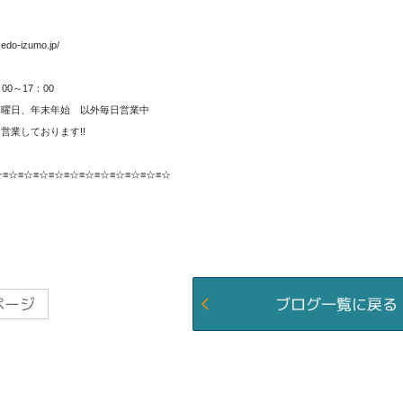
sedo-izumo.jp/
00～17：00
水曜日、年末年始 以外毎日営業中
営業しております!!
☆≡☆≡☆≡☆≡☆≡☆≡☆≡☆≡☆≡☆≡☆≡☆