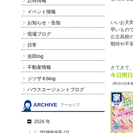
お得情報
イベント情報
いいお天
お知らせ・告知
早いもの
現場ブログ
公立高校の
期待や不
日常
吉田log
不動産情報
さてさて
今日明日
ジツザキblog
（昨日の日本海
ハウスエージェントブログ
ARCHIVE
アーカイブ
2026 年
2026年8月
(2)