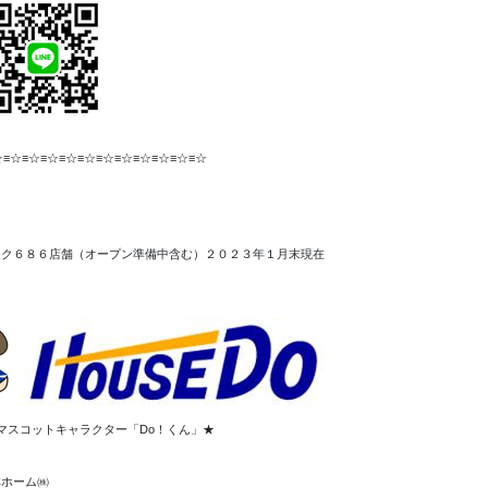
☆≡☆≡☆≡☆≡☆≡☆≡☆≡☆≡☆≡☆≡☆≡☆
ーク６８６店舗（オープン準備中含む）２０２３年１月末現在
マスコットキャラクター「Do！くん」★
本ホーム㈱