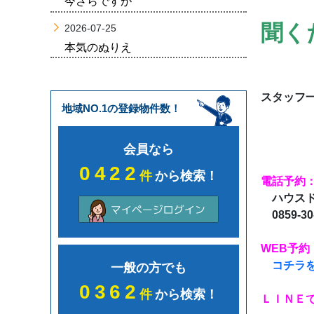
今さらですが
聞く
2026-07-25
本気のぬりえ
スタッフ
地域NO.1の登録物件数！
会員なら
0422
件
から検索！
電話予約
ハウスド
0859-30
WEB予約
コチラ
一般の方でも
0362
件
から検索！
ＬＩＮＥ