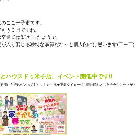
気のここ米子市です。
でもう３月ですね。
卒業式は3/1だったようで、
安が入り混じる独特な季節だな～と個人的には思います(￣ー￣)
、
とハウスドゥ米子店、イベント開催中です!!
新聞にも折込が入っておりました！祝★卒業をイメージ！晴れ晴れとしたチラシに仕上がっ