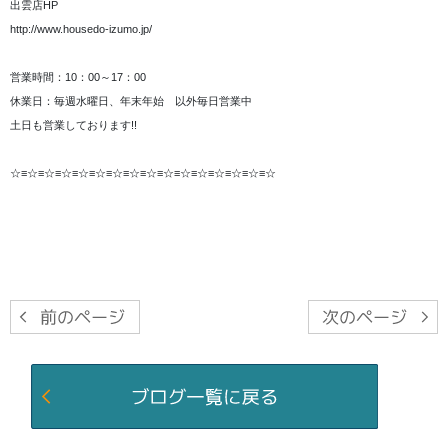
出雲店HP
http://www.housedo-izumo.jp/
営業時間：10：00～17：00
休業日：毎週水曜日、年末年始 以外毎日営業中
土日も営業しております!!
☆≡☆≡☆≡☆≡☆≡☆≡☆≡☆≡☆≡☆≡☆≡☆≡☆≡☆≡☆≡☆