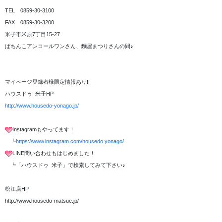
TEL 0859-30-3100
FAX 0859-30-3200
米子市米原7丁目15-27
ぱちんこアンコールワンさん、麵屋まつりさんの間♪
マイページ登録者様限定情報あり!!
ハウスドゥ 米子HP
http://www.housedo-yonago.jp/
Instagramもやってます！
┗
https://www.instagram.com/housedo.yonago/
LINE問い合わせもはじめました！
┗「ハウスドゥ 米子」で検索してみて下さい♪
松江店HP
http://www.housedo-matsue.jp/