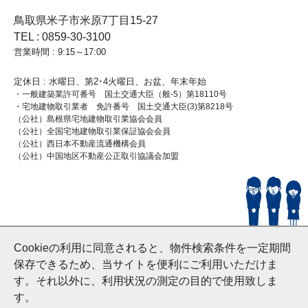
鳥取県米子市米原7丁目15-27
TEL : 0859-30-3100
営業時間 : 9:15～17:00
定休日 : 水曜日、第2･4火曜日、お盆、年末年始
・一般建築業許可番号 国土交通大臣（般-5）第18110号
・宅地建物取引業者 免許番号 国土交通大臣(3)第8218号
（公社）島根県宅地建物取引業協会会員
（公社）全国宅地建物取引業保証協会会員
（公社）西日本不動産流通機構会員
（公社）中国地区不動産公正取引協議会加盟
© HouseDoYonago
Cookieの利用に同意されると、物件検索条件を一定期間
and Nishinihon Home Co.ltd All Rights Reserved.
保存できるため、当サイトを便利にご利用いただけま
す。それ以外に、利用状況の測定の目的で使用致しま
す。