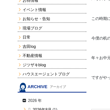
お得情報
イベント情報
この時期
お知らせ・告知
現場ブログ
日常
今僕の机
吉田log
不動産情報
年々お中
ジツザキblog
ハウスエージェントブログ
ですがや
ARCHIVE
アーカイブ
2026 年
2026年8月
(1)