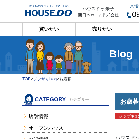
来場
ハウスドゥ 米子
0
西日本ホーム株式会社
買いたい
売りたい
Blog
TOP
>
ジツザキblog
>
お歳暮
CATEGORY
カテゴリー
お歳暮
店舗情報
ジツザキbl
オープンハウス
ハウスド