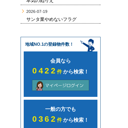
本気のぬりえ
2026-07-19
サンタ業やめないフラグ
地域NO.1の登録物件数！
会員なら
0422
件
から検索！
一般の方でも
0362
件
から検索！