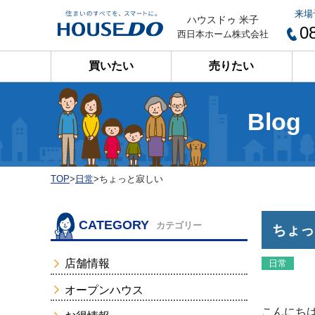
来場
ハウスドゥ 米子
0
西日本ホーム株式会社
買いたい
売りたい
Blog
TOP
>
日常
>
ちょっと寂しい
CATEGORY
カテゴリー
ちょっ
店舗情報
日常
オープンハウス
こんにちは(