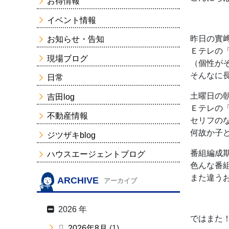
お得情報
イベント情報
昨日の實
お知らせ・告知
Ｅテレの
現場ブログ
（個性が
そんなに
日常
土曜日の
吉田log
Ｅテレの
不動産情報
セリフの
何故か子
ジツザキblog
番組編成
ハウスエージェントブログ
色んな番
また違う
ARCHIVE
アーカイブ
2026 年
ではまた
2026年8月
(1)