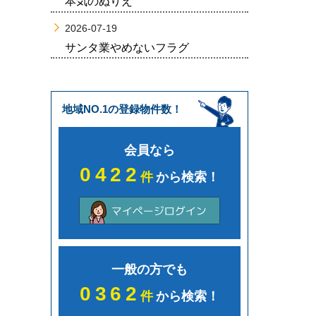
本気のぬりえ
2026-07-19
サンタ業やめないフラグ
地域NO.1の登録物件数！
会員なら
0422
件
から検索！
一般の方でも
0362
件
から検索！