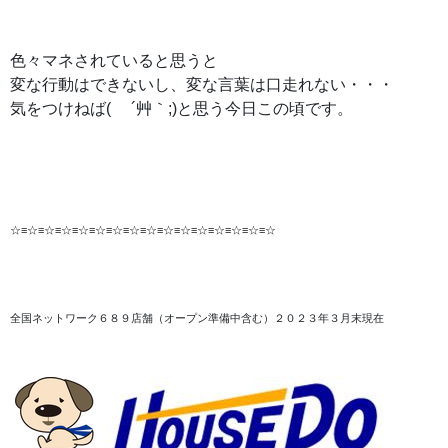
色々マネされていると思うと
変な行動はできないし、変な言葉は口走れない・・・
気をつけねば( ´艸｀;)と思う今日この頃です。
☆≡☆≡☆≡☆≡☆≡☆≡☆≡☆≡☆≡☆≡☆≡☆≡☆≡☆≡☆≡☆
全国ネットワーク６８９店舗（オープン準備中含む）２０２３年３月末現在