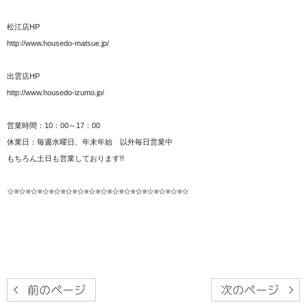
松江店HP
http://www.housedo-matsue.jp/
出雲店HP
http://www.housedo-izumo.jp/
営業時間：10：00～17：00
休業日：毎週水曜日、年末年始 以外毎日営業中
もちろん土日も営業しております!!
☆≡☆≡☆≡☆≡☆≡☆≡☆≡☆≡☆≡☆≡☆≡☆≡☆≡☆≡☆≡☆