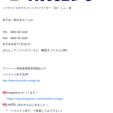
↑ハウスドゥのマスコットキャラクター「Do！くん」★
米子店／西日本ホーム㈱
TEL 0859-30-3100
FAX 0859-30-3200
米子市米原7丁目15-27
ぱちんこアンコールワンさん、麵屋まつりさんの間♪
マイページ登録者様限定情報あり!!
ハウスドゥ米子店HP
http://www.housedo-yonago.jp/
Instagramもやってます！
┗
https://www.instagram.com/housedo.yonago/
LINE問い合わせもはじめました！
┗「ハウスドゥ米子」で検索してみて下さい♪