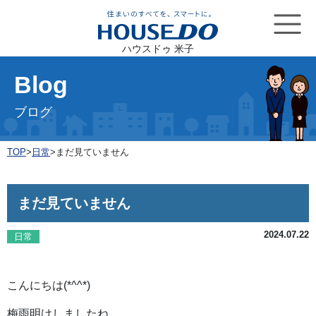
ハウスドゥ 米子
Blog
ブログ
TOP
>
日常
>
まだ見ていません
まだ見ていません
2024.07.22
日常
こんにちは(*^^*)
梅雨明けしましたね。