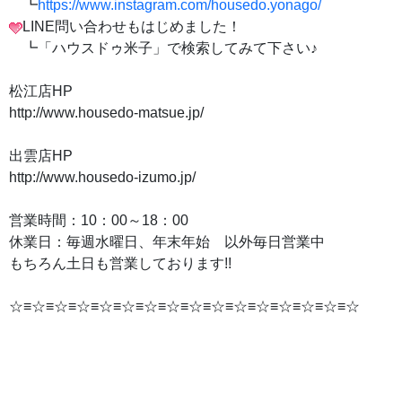
┗
https://www.instagram.com/housedo.yonago/
LINE問い合わせもはじめました！
┗「ハウスドゥ米子」で検索してみて下さい♪
松江店HP
http://www.housedo-matsue.jp/
出雲店HP
http://www.housedo-izumo.jp/
営業時間：10：00～18：00
休業日：毎週水曜日、年末年始 以外毎日営業中
もちろん土日も営業しております!!
☆≡☆≡☆≡☆≡☆≡☆≡☆≡☆≡☆≡☆≡☆≡☆≡☆≡☆≡☆≡☆