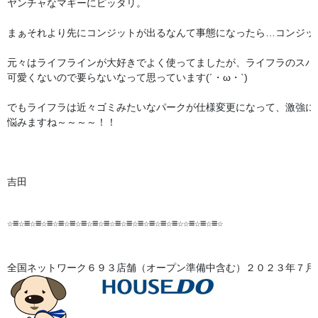
ヤンチャなマギーにピッタリ。

まぁそれより先にコンジットが出るなんて事態になったら…コンジッ
元々はライフラインが大好きでよく使ってましたが、ライフラのスパレ
可愛くないので要らないなって思っています(´・ω・`)

でもライフラは近々ゴミみたいなパークが仕様変更になって、激強に
悩みますね～～～～！！

吉田

☆≡☆≡☆≡☆≡☆≡☆≡☆≡☆≡☆≡☆≡☆≡☆≡☆≡☆≡☆≡☆☆≡☆≡☆≡☆

全国ネットワーク６９３店舗（オープン準備中含む）２０２３年７月末