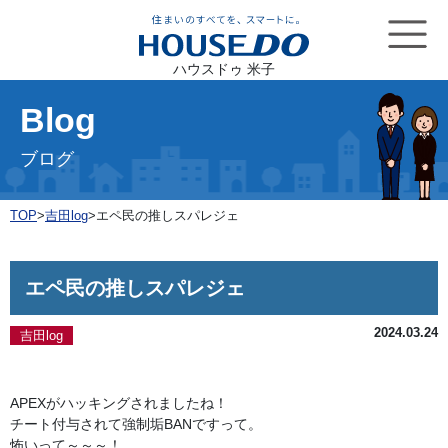
ハウスドゥ 米子
Blog
ブログ
TOP
>
吉田log
>
エペ民の推しスパレジェ
エペ民の推しスパレジェ
2024.03.24
吉田log
APEXがハッキングされましたね！

チート付与されて強制垢BANですって。

怖いって～～～！
