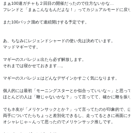
まぁ100連ガチャも２回目の開催だったので仕方ないかな…

フレンドと「まぁこんなもんだよな！」ってカジュアルモードに戻りま
また100パック溜めて連続開けする予定です。

あ、ちなみにレジェンドシャードの使い先は決めています。

マッドマギーです。

マギーのスパレジェ出たら必ず解放します。

それまでは寝かせておきます…。

マギーのスパレジェはどんなデザインかすごく気になります。

個人的には最初「モーニングスターとか似合っていいな～」と思ってい
ほとんどの人は「鞭じゃないかな？」って言ってて、確かに鞭を振り
でもネ友が「メリケンサックとか？」って言ってたのが印象的で、ほ
両手についてたらちょっと差別化できるし、走ってるときに画面にチラ
オシャレじゃ～んって思ったのでメリケンサック推しです。
