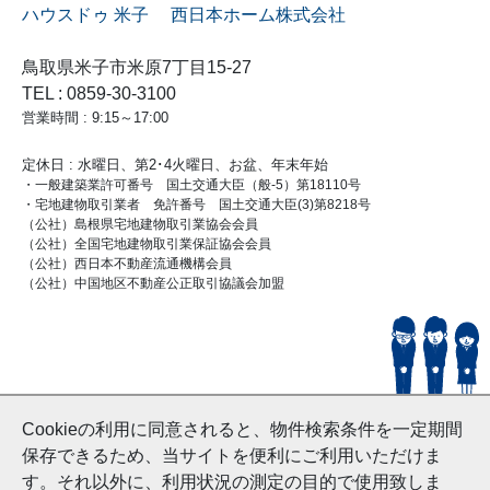
ハウスドゥ 米子 西日本ホーム株式会社
鳥取県米子市米原7丁目15-27
TEL : 0859-30-3100
営業時間 : 9:15～17:00
定休日 : 水曜日、第2･4火曜日、お盆、年末年始
・一般建築業許可番号 国土交通大臣（般-5）第18110号
・宅地建物取引業者 免許番号 国土交通大臣(3)第8218号
（公社）島根県宅地建物取引業協会会員
（公社）全国宅地建物取引業保証協会会員
（公社）西日本不動産流通機構会員
（公社）中国地区不動産公正取引協議会加盟
© HouseDoYonago
Cookieの利用に同意されると、物件検索条件を一定期間
and Nishinihon Home Co.ltd All Rights Reserved.
保存できるため、当サイトを便利にご利用いただけま
す。それ以外に、利用状況の測定の目的で使用致しま