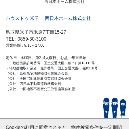
西日本ホーム株式会社
ハウスドゥ 米子 西日本ホーム株式会社
鳥取県米子市米原7丁目15-27
TEL : 0859-30-3100
営業時間 : 9:15～17:00
定休日 : 水曜日、第2･4火曜日、お盆、年末年始
・一般建築業許可番号 国土交通大臣（般-5）第18110号
・宅地建物取引業者 免許番号 国土交通大臣(3)第8218号
（公社）島根県宅地建物取引業協会会員
（公社）全国宅地建物取引業保証協会会員
（公社）西日本不動産流通機構会員
（公社）中国地区不動産公正取引協議会加盟
© HouseDoYonago
Cookieの利用に同意されると、物件検索条件を一定期間