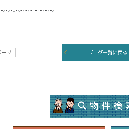
☆≡☆≡☆≡☆≡☆≡☆≡☆≡☆≡☆≡☆≡☆≡☆