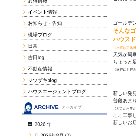
お得情報
イベント情報
ゴールデ
お知らせ・告知
そんなゴ
現場ブログ
ハウスド
日常
（水曜は定休
天気が周
吉田log
ちょっと
不動産情報
（旅行にも行き
ジツザキblog
ハウスエージェントブログ
新しい発
普段あま
ARCHIVE
アーカイブ
（どこか用事が
ここ工事
新しいお店
2026 年
2026年8月
(2)