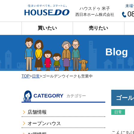
来場
ハウスドゥ 米子
0
西日本ホーム株式会社
買いたい
売りたい
Blog
TOP
>
日常
>
ゴールデンウイークも営業中
CATEGORY
カテゴリー
ゴール
店舗情報
日常
オープンハウス
こんにちは(