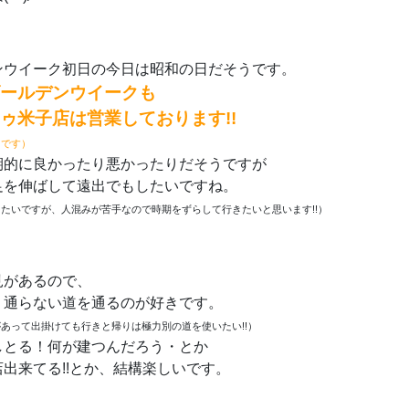
ンウイーク初日の今日は昭和の日だそうです。
ールデンウイークも
ゥ米子店は営業しております!!
日です）
期的に良かったり悪かったりだそうですが
足を伸ばして遠出でもしたいですね。
たいですが、人混みが苦手なので時期をずらして行きたいと思います!!）
見があるので、
り通らない道を通るのが好きです。
あって出掛けても行きと帰りは極力別の道を使いたい!!）
しとる！何が建つんだろう・とか
出来てる!!とか、結構楽しいです。