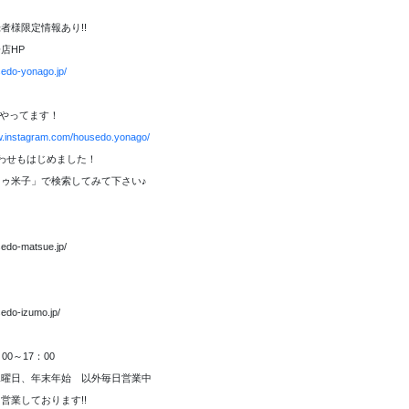
者様限定情報あり!!
店HP
sedo-yonago.jp/
amもやってます！
w.instagram.com/housedo.yonago/
合わせもはじめました！
ゥ米子」で検索してみて下さい♪
sedo-matsue.jp/
sedo-izumo.jp/
00～17：00
水曜日、年末年始 以外毎日営業中
営業しております!!