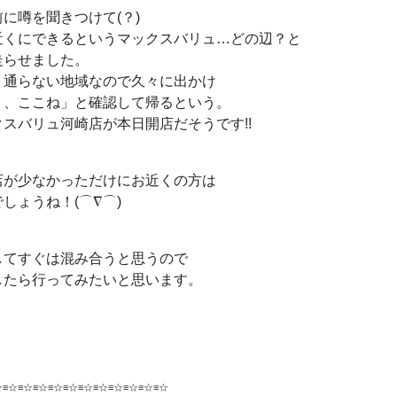
に噂を聞きつけて(？)
近くにできるというマックスバリュ…どの辺？と
走らせました。
り通らない地域なので久々に出かけ
う、ここね」と確認して帰るという。
スバリュ河崎店が本日開店だそうです!!
店が少なかっただけにお近くの方は
しょうね！(⌒∇⌒)
してすぐは混み合うと思うので
したら行ってみたいと思います。
☆≡☆≡☆≡☆≡☆≡☆≡☆≡☆≡☆≡☆≡☆≡☆