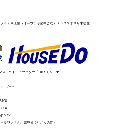
ーク６８９店舗（オープン準備中含む）２０２３年３月末現在
マスコットキャラクター「Do！くん」★
本ホーム㈱
3100
3200
15-27
ールワンさん、麵屋まつりさんの間♪