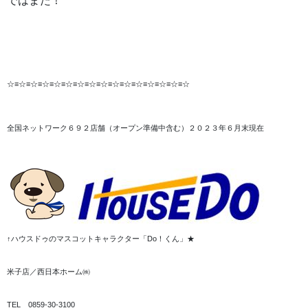
ではまた！
☆≡☆≡☆≡☆≡☆≡☆≡☆≡☆≡☆≡☆≡☆≡☆≡☆≡☆≡☆≡☆
全国ネットワーク６９２店舗（オープン準備中含む）２０２３年６月末現在
↑ハウスドゥのマスコットキャラクター「Do！くん」★
米子店／西日本ホーム㈱
TEL 0859-30-3100