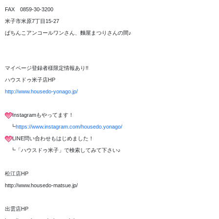
FAX 0859-30-3200
米子市米原7丁目15-27
ぱちんこアンコールワンさん、麵屋まつりさんの間♪
マイページ登録者様限定情報あり!!
ハウスドゥ米子店HP
http://www.housedo-yonago.jp/
Instagramもやってます！
┗
https://www.instagram.com/housedo.yonago/
LINE問い合わせもはじめました！
┗「ハウスドゥ米子」で検索してみて下さい♪
松江店HP
http://www.housedo-matsue.jp/
出雲店HP