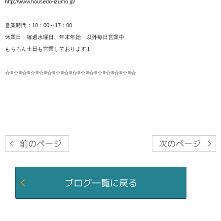
http://www.housedo-izumo.jp/
営業時間：10：00～17：00
休業日：毎週水曜日、年末年始 以外毎日営業中
もちろん土日も営業しております!!
☆≡☆≡☆≡☆≡☆≡☆≡☆≡☆≡☆≡☆≡☆≡☆≡☆≡☆≡☆≡☆