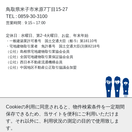
鳥取県米子市米原7丁目15-27
TEL : 0859-30-3100
営業時間 : 9:15～17:00
定休日 : 水曜日、第2･4火曜日、お盆、年末年始
・一般建築業許可番号 国土交通大臣（般-5）第18110号
・宅地建物取引業者 免許番号 国土交通大臣(3)第8218号
（公社）島根県宅地建物取引業協会会員
（公社）全国宅地建物取引業保証協会会員
（公社）西日本不動産流通機構会員
（公社）中国地区不動産公正取引協議会加盟
© HouseDoYonago
Cookieの利用に同意されると、物件検索条件を一定期間
and Nishinihon Home Co.ltd All Rights Reserved.
保存できるため、当サイトを便利にご利用いただけま
す。それ以外に、利用状況の測定の目的で使用致しま
す。