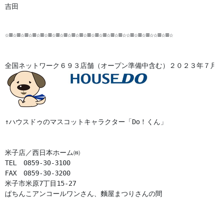
吉田

☆≡☆≡☆≡☆≡☆≡☆≡☆≡☆≡☆≡☆≡☆≡☆≡☆≡☆≡☆≡☆☆≡☆≡☆≡☆☆≡☆≡☆

全国ネットワーク６９３店舗（オープン準備中含む）２０２３年７月末
↑ハウスドゥのマスコットキャラクター「Do！くん」

米子店／西日本ホーム㈱

TEL　0859-30-3100

FAX　0859-30-3200

米子市米原7丁目15-27

ぱちんこアンコールワンさん、麵屋まつりさんの間
