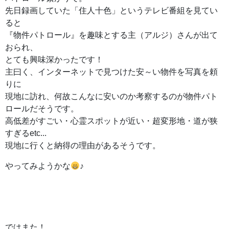
先日録画していた「住人十色」というテレビ番組を見てい
ると
『物件パトロール』を趣味とする主（アルジ）さんが出て
おられ、
とても興味深かったです！
主曰く、インターネットで見つけた安～い物件を写真を頼
りに
現地に訪れ、何故こんなに安いのか考察するのが物件パト
ロールだそうです。
高低差がすごい・心霊スポットが近い・超変形地・道が狭
すぎるetc...
現地に行くと納得の理由があるそうです。
やってみようかな
♪
ではまた！