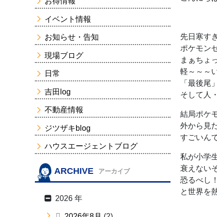
お得情報
イベント情報
先日寒す
お知らせ・告知
ポケモン
現場ブログ
まぁちょ
軽～～～
日常
「最後尾
吉田log
そして人
不動産情報
結局ポケ
外から見
ジツザキblog
すごいん
ハウスエージェントブログ
私が小学
衰えないそ
ARCHIVE
アーカイブ
恐るべし
と世界を
2026 年
2026年8月
(2)