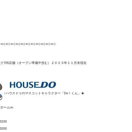
！
☆≡☆≡☆≡☆≡☆≡☆≡☆≡☆≡☆≡☆≡☆≡☆
ク705店舗（オープン準備中含む）２０２３年１１月末現在
↑ハウスドゥのマスコットキャラクター「Do！くん」★
本ホーム㈱
3100
3200