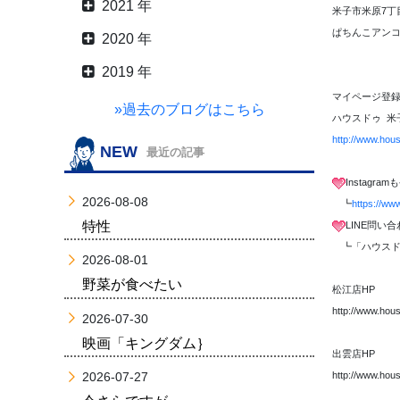
2021 年
米子市米原7丁目
ぱちんこアンコ
2020 年
2019 年
マイページ登録
»過去のブログはこちら
ハウスドゥ 米
http://www.hou
NEW
最近の記事
Instagr
2026-08-08
┗
https://ww
特性
LINE問い
┗「ハウスド
2026-08-01
野菜が食べたい
松江店HP
http://www.hou
2026-07-30
映画「キングダム｝
出雲店HP
http://www.hou
2026-07-27