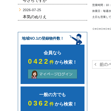
今さらですが
営業時間：10：
2026-07-25
休業日：毎週
本気のぬりえ
土日も営業して
☆≡☆≡☆≡☆≡
地域NO.1の登録物件数！
会員なら
0422
件
から検索！
一般の方でも
0362
件
から検索！