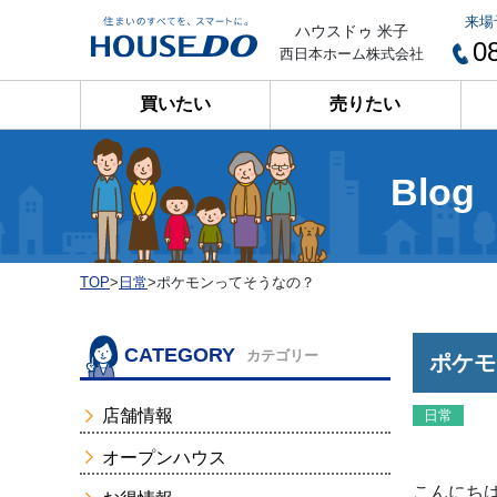
来場
ハウスドゥ 米子
0
西日本ホーム株式会社
買いたい
売りたい
Blog
TOP
>
日常
>
ポケモンってそうなの？
CATEGORY
カテゴリー
ポケモ
店舗情報
日常
オープンハウス
こんにちは(