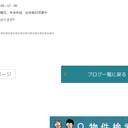
00～17：00
水曜日、年末年始 以外毎日営業中
おります!!
☆≡☆≡☆≡☆≡☆≡☆≡☆≡☆≡☆≡☆≡☆≡☆