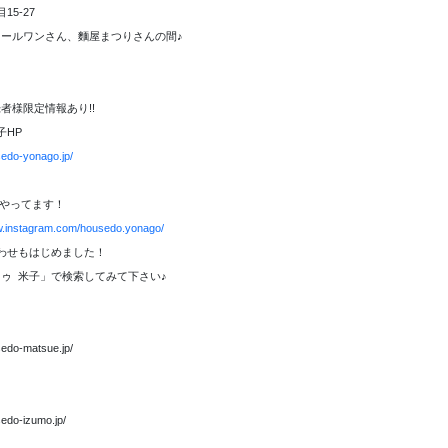
15-27
ールワンさん、麵屋まつりさんの間♪
者様限定情報あり!!
子HP
sedo-yonago.jp/
amもやってます！
w.instagram.com/housedo.yonago/
合わせもはじめました！
ゥ 米子」で検索してみて下さい♪
sedo-matsue.jp/
sedo-izumo.jp/