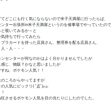
ぎてどこにも行く気にならないので米子天満屋に行ったらば、
センター出張所in米子天満屋というのを催事場でやっていたの
っと覗いてみるか～と
い気持ちで行ってみたら
」プラカードを持った店員さん、整理券を配る店員さん、
・人・人・・・
モンセンターが何なのかはよく分かりませんでしたが
た感じ、物販？かなと思いましたが
ですね、ポケモン人気！！
生のころからやってますが
の人気にビックリ( ﾟДﾟ)
わお
！！
熱狂させるポケモン人気を目の当たりにしたのでした。