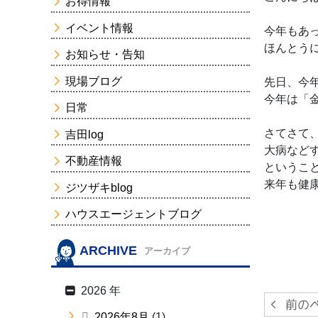
お得情報
イベント情報
今年もあ
ほんとう
お知らせ・告知
現場ブログ
先日、今
今年は「
日常
さてさて
吉田log
大病など
不動産情報
というこ
来年も健
ジツザキblog
ハウスエージェントブログ
ARCHIVE
アーカイブ
2026 年
2026年8月
(1)