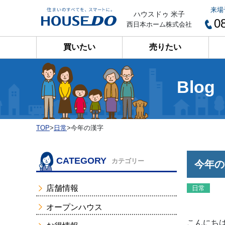
来場
ハウスドゥ 米子
0
西日本ホーム株式会社
買いたい
売りたい
Blog
TOP
>
日常
>
今年の漢字
CATEGORY
カテゴリー
今年の
店舗情報
日常
オープンハウス
こんにちは(*