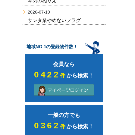
本気のぬりえ
2026-07-19
サンタ業やめないフラグ
地域NO.1の登録物件数！
会員なら
0422
件
から検索！
一般の方でも
0362
件
から検索！