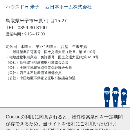
ハウスドゥ 米子 西日本ホーム株式会社
鳥取県米子市米原7丁目15-27
TEL : 0859-30-3100
営業時間 : 9:15～17:00
定休日 : 水曜日、第2･4火曜日、お盆、年末年始
・一般建築業許可番号 国土交通大臣（般-5）第18110号
・宅地建物取引業者 免許番号 国土交通大臣(3)第8218号
（公社）島根県宅地建物取引業協会会員
（公社）全国宅地建物取引業保証協会会員
（公社）西日本不動産流通機構会員
（公社）中国地区不動産公正取引協議会加盟
© HouseDoYonago
Cookieの利用に同意されると、物件検索条件を一定期間
and Nishinihon Home Co.ltd All Rights Reserved.
保存できるため、当サイトを便利にご利用いただけま