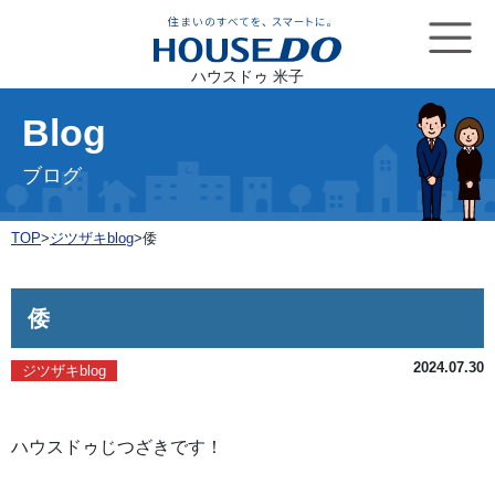
ハウスドゥ 米子
Blog
ブログ
TOP
>
ジツザキblog
>
倭
倭
2024.07.30
ジツザキblog
ハウスドゥじつざきです！