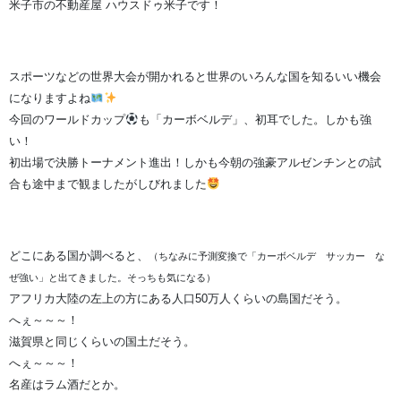
米子市の不動産屋 ハウスドゥ米子です！
スポーツなどの世界大会が開かれると世界のいろんな国を知るいい機会
になりますよね
今回のワールドカップ
も「カーボベルデ」、初耳でした。しかも強
い！
初出場で決勝トーナメント進出！しかも今朝の強豪アルゼンチンとの試
合も途中まで観ましたがしびれました
どこにある国か調べると、
（ちなみに予測変換で「カーボベルデ サッカー な
ぜ強い」と出てきました。そっちも気になる）
アフリカ大陸の左上の方にある人口50万人くらいの島国だそう。
へぇ～～～！
滋賀県と同じくらいの国土だそう。
へぇ～～～！
名産はラム酒だとか。