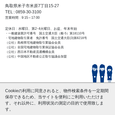
鳥取県米子市米原7丁目15-27
TEL : 0859-30-3100
営業時間 : 9:15～17:00
定休日 : 水曜日、第2･4火曜日、お盆、年末年始
・一般建築業許可番号 国土交通大臣（般-5）第18110号
・宅地建物取引業者 免許番号 国土交通大臣(3)第8218号
（公社）島根県宅地建物取引業協会会員
（公社）全国宅地建物取引業保証協会会員
（公社）西日本不動産流通機構会員
（公社）中国地区不動産公正取引協議会加盟
© HouseDoYonago
Cookieの利用に同意されると、物件検索条件を一定期間
and Nishinihon Home Co.ltd All Rights Reserved.
保存できるため、当サイトを便利にご利用いただけま
す。それ以外に、利用状況の測定の目的で使用致しま
す。