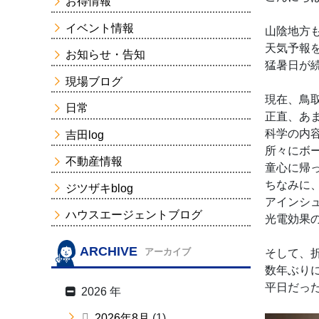
お得情報
イベント情報
山陰地方
天気予報
お知らせ・告知
猛暑日が
現場ブログ
現在、鳥
日常
正直、あ
科学の内容
吉田log
所々にボ
不動産情報
童心に帰
ちなみに
ジツザキblog
アインシ
ハウスエージェントブログ
光電効果
ARCHIVE
アーカイブ
そして、
数年ぶり
平日だっ
2026 年
2026年8月
(1)