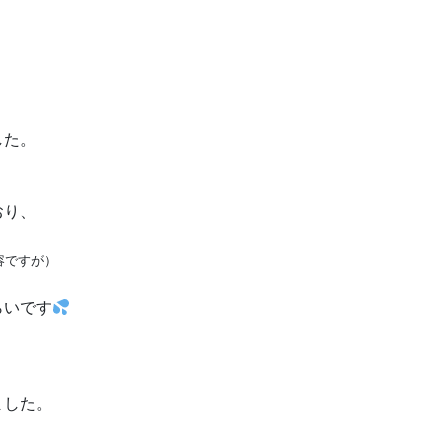
した。
おり、
容ですが）
、
らいです
ました。