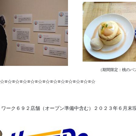
（期間限定：桃のパ
☆≡☆≡☆≡☆≡☆≡☆≡☆≡☆≡☆≡☆≡☆≡☆≡☆
トワーク６９２店舗（オープン準備中含む）２０２３年６月末