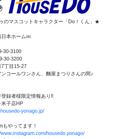
ドゥのマスコットキャラクター「Do！くん」★
西日本ホーム㈱
-30-3100
-30-3200
丁目15-27
アンコールワンさん、麵屋まつりさんの間♪
登録者様限定情報あり!!
米子店HP
.housedo-yonago.jp/
gramもやってます！
://www.instagram.com/housedo.yonago/