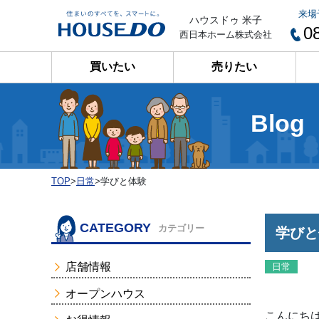
来場
ハウスドゥ 米子
0
西日本ホーム株式会社
買いたい
売りたい
Blog
TOP
>
日常
>
学びと体験
CATEGORY
カテゴリー
学びと
店舗情報
日常
オープンハウス
こんにちは(