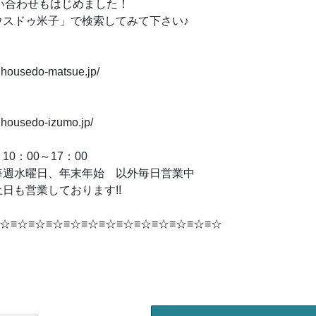
問い合わせもはじめました！
スドゥ米子」で検索してみて下さい♪
.housedo-matsue.jp/
.housedo-izumo.jp/
0：00～17：00
毎週水曜日、年末年始 以外毎日営業中
日も営業しております!!
☆≡☆≡☆≡☆≡☆≡☆≡☆≡☆≡☆≡☆≡☆≡☆≡☆