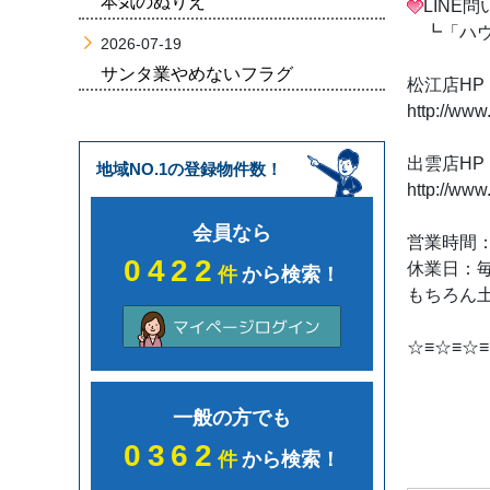
本気のぬりえ
LINE
┗「ハウ
2026-07-19
サンタ業やめないフラグ
松江店HP
http://www
出雲店HP
地域NO.1の登録物件数！
http://www
会員なら
営業時間：1
0422
休業日：
件
から検索！
もちろん土
☆≡☆≡☆≡
一般の方でも
0362
件
から検索！