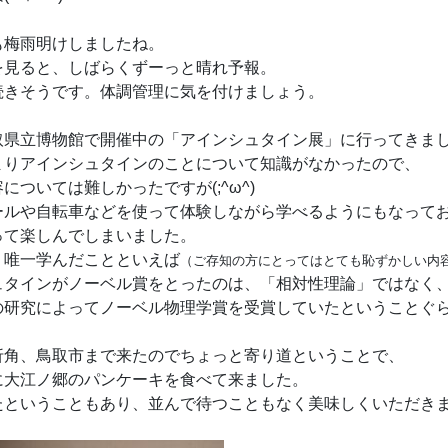
も梅雨明けしましたね。
を見ると、しばらくずーっと晴れ予報。
続きそうです。体調管理に気を付けましょう。
取県立博物館で開催中の「アインシュタイン展」に行ってきま
まりアインシュタインのことについて知識がなかったので、
については難しかったですが(;^ω^)
ールや自転車などを使って体験しながら学べるようにもなって
って楽しんでしまいました。
、唯一学んだことといえば
（ご存知の方にとってはとても恥ずかしい内
ュタインがノーベル賞をとったのは、「相対性理論」ではなく
の研究によってノーベル物理学賞を受賞していたということぐ
折角、鳥取市まで来たのでちょっと寄り道ということで、
に大江ノ郷のパンケーキを食べて来ました。
たということもあり、並んで待つこともなく美味しくいただき