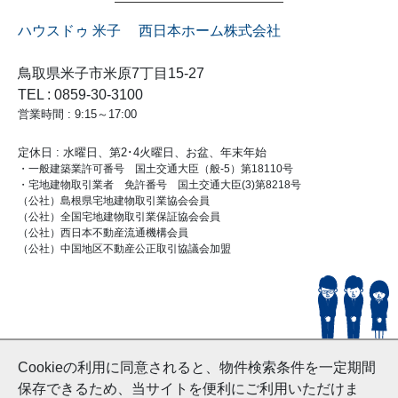
ハウスドゥ 米子 西日本ホーム株式会社
鳥取県米子市米原7丁目15-27
TEL : 0859-30-3100
営業時間 : 9:15～17:00
定休日 : 水曜日、第2･4火曜日、お盆、年末年始
・一般建築業許可番号 国土交通大臣（般-5）第18110号
・宅地建物取引業者 免許番号 国土交通大臣(3)第8218号
（公社）島根県宅地建物取引業協会会員
（公社）全国宅地建物取引業保証協会会員
（公社）西日本不動産流通機構会員
（公社）中国地区不動産公正取引協議会加盟
© HouseDoYonago
Cookieの利用に同意されると、物件検索条件を一定期間
and Nishinihon Home Co.ltd All Rights Reserved.
保存できるため、当サイトを便利にご利用いただけま