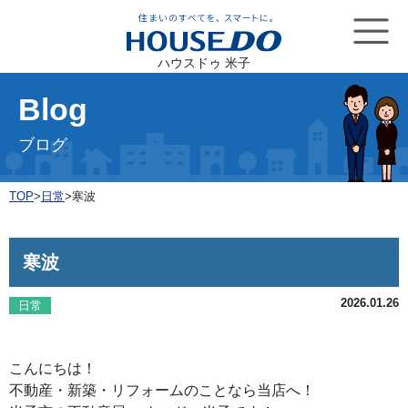
ハウスドゥ 米子
Blog
ブログ
TOP
>
日常
>
寒波
寒波
2026.01.26
日常
こんにちは！
不動産・新築・リフォームのことなら当店へ！