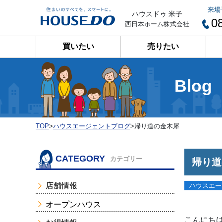
来場
ハウスドゥ 米子
0
西日本ホーム株式会社
買いたい
売りたい
Blog
TOP
>
ハウスエージェントブログ
>
帰り道の金木犀
CATEGORY
カテゴリー
帰り道
店舗情報
ハウスエー
オープンハウス
こんにち