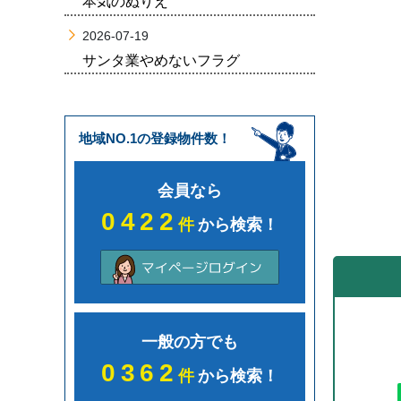
本気のぬりえ
2026-07-19
サンタ業やめないフラグ
地域NO.1の登録物件数！
会員なら
0422
件
から検索！
一般の方でも
0362
件
から検索！