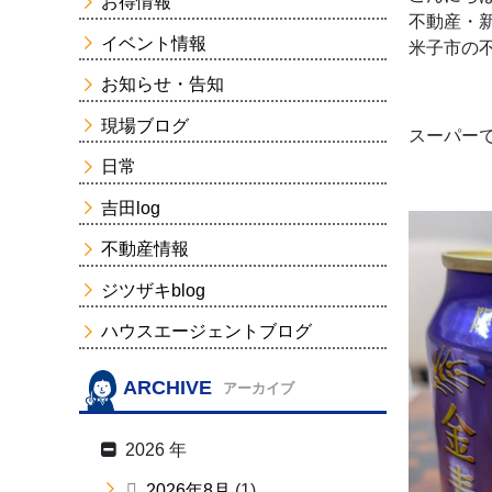
お得情報
不動産・
イベント情報
米子市の
お知らせ・告知
現場ブログ
スーパー
日常
吉田log
不動産情報
ジツザキblog
ハウスエージェントブログ
ARCHIVE
アーカイブ
2026 年
2026年8月
(1)