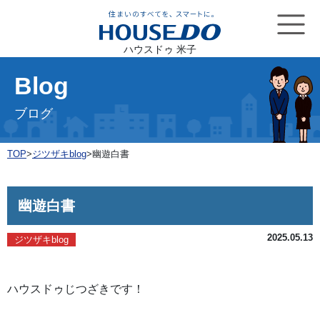
ハウスドゥ 米子
Blog
ブログ
TOP
>
ジツザキblog
>
幽遊白書
幽遊白書
2025.05.13
ジツザキblog
ハウスドゥじつざきです！