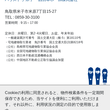
鳥取県米子市米原7丁目15-27
TEL : 0859-30-3100
営業時間 : 9:15～17:00
定休日 : 水曜日、第2･4火曜日、お盆、年末年始
・一般建築業許可番号 国土交通大臣（般-5）第18110号
・宅地建物取引業者 免許番号 国土交通大臣(3)第8218号
（公社）島根県宅地建物取引業協会会員
（公社）全国宅地建物取引業保証協会会員
（公社）西日本不動産流通機構会員
（公社）中国地区不動産公正取引協議会加盟
© HouseDoYonago
Cookieの利用に同意されると、物件検索条件を一定期間
and Nishinihon Home Co.ltd All Rights Reserved.
保存できるため、当サイトを便利にご利用いただけま
す。それ以外に、利用状況の測定の目的で使用致しま