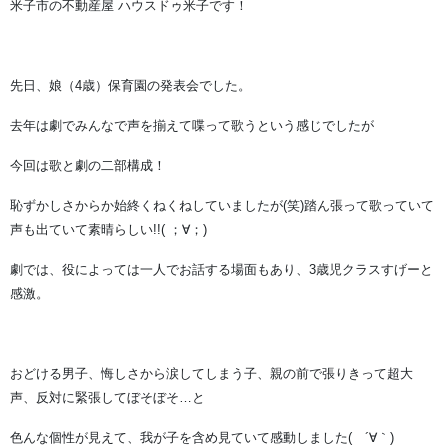
米子市の不動産屋 ハウスドゥ米子です！
先日、娘（4歳）保育園の発表会でした。
去年は劇でみんなで声を揃えて喋って歌うという感じでしたが
今回は歌と劇の二部構成！
恥ずかしさからか始終くねくねしていましたが(笑)踏ん張って歌っていて
声も出ていて素晴らしい!!( ；∀；)
劇では、役によっては一人でお話する場面もあり、3歳児クラスすげーと
感激。
おどける男子、悔しさから涙してしまう子、親の前で張りきって超大
声、反対に緊張してぼそぼそ…と
色んな個性が見えて、我が子を含め見ていて感動しました( ´∀｀)