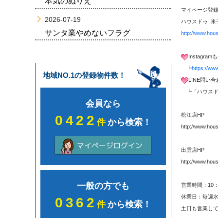
本気のぬりえ
マイページ登録
2026-07-19
ハウスドゥ 米
サンタ業やめないフラグ
http://www.hou
Instagr
┗
https://ww
地域NO.1の登録物件数！
LINE問い
┗「ハウスド
会員なら
松江店HP
0422
件
から検索！
http://www.hou
出雲店HP
http://www.hou
一般の方でも
営業時間：10：
休業日：毎週
0362
件
から検索！
土日も営業して