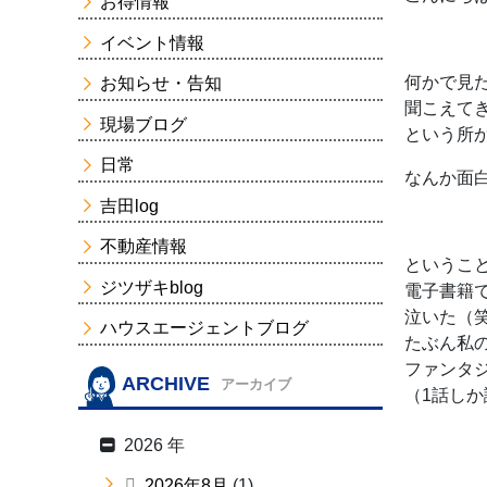
お得情報
イベント情報
何かで見た
お知らせ・告知
聞こえて
現場ブログ
という所
日常
なんか面
吉田log
不動産情報
というこ
ジツザキblog
電子書籍
泣いた（
ハウスエージェントブログ
たぶん私
ファンタ
ARCHIVE
アーカイブ
（1話しか
2026 年
2026年8月
(1)