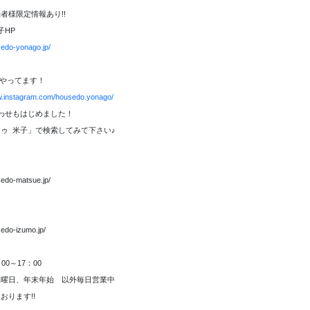
者様限定情報あり!!
子HP
sedo-yonago.jp/
amもやってます！
w.instagram.com/housedo.yonago/
合わせもはじめました！
ゥ 米子」で検索してみて下さい♪
sedo-matsue.jp/
sedo-izumo.jp/
00～17：00
水曜日、年末年始 以外毎日営業中
おります!!