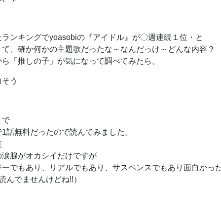
ランキングでyoasobiの『アイドル』が〇週連続１位・と
きて、確か何かの主題歌だったな～なんだっけ～どんな内容？
から「推しの子」が気になって調べてみたら。
白そう
とで
で1話無料だったので読んでみました。
笑
の涙腺がオカシイだけですが
ジーでもあり、リアルでもあり、サスペンスでもあり面白かっ
読んでませんけどね!!）