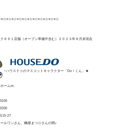
☆≡☆≡☆≡☆≡☆≡☆≡☆≡☆≡☆≡☆≡☆≡☆
ーク６９１店舗（オープン準備中含む）２０２３年８月末現在
↑ハウスドゥのマスコットキャラクター「Do！くん」★
本ホーム㈱
3100
3200
15-27
ールワンさん、麵屋まつりさんの間♪