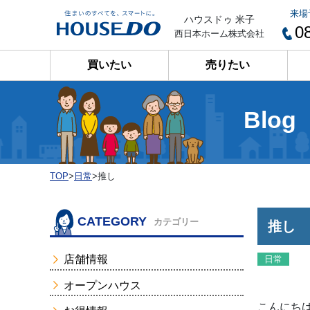
来場
ハウスドゥ 米子
0
西日本ホーム株式会社
買いたい
売りたい
Blog
TOP
>
日常
>
推し
CATEGORY
カテゴリー
推し
店舗情報
日常
オープンハウス
こんにちは(