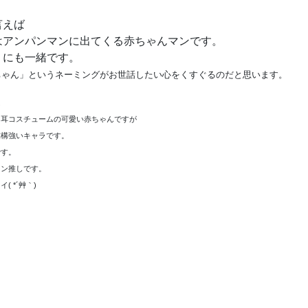
言えば
はアンパンマンに出てくる赤ちゃんマンです。
くにも一緒です。
ちゃん」というネーミングがお世話したい心をくすぐるのだと思います。
は
ま耳コスチュームの可愛い赤ちゃんですが
結構強いキャラです。
です。
マン推しです。
( *´艸｀)
！