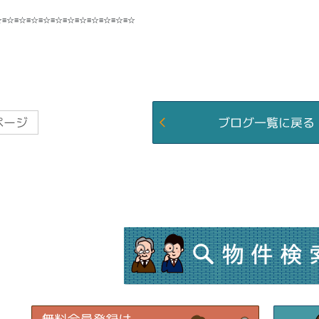
☆≡☆≡☆≡☆≡☆≡☆≡☆≡☆≡☆≡☆≡☆≡☆