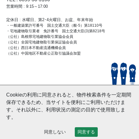
営業時間 : 9:15～17:00
定休日 : 水曜日、第2･4火曜日、お盆、年末年始
・一般建築業許可番号 国土交通大臣（般-5）第18110号
・宅地建物取引業者 免許番号 国土交通大臣(3)第8218号
（公社）島根県宅地建物取引業協会会員
（公社）全国宅地建物取引業保証協会会員
（公社）西日本不動産流通機構会員
（公社）中国地区不動産公正取引協議会加盟
© HouseDoYonago
Cookieの利用に同意されると、物件検索条件を一定期間
and Nishinihon Home Co.ltd All Rights Reserved.
保存できるため、当サイトを便利にご利用いただけま
す。それ以外に、利用状況の測定の目的で使用致しま
す。
同意しない
同意する