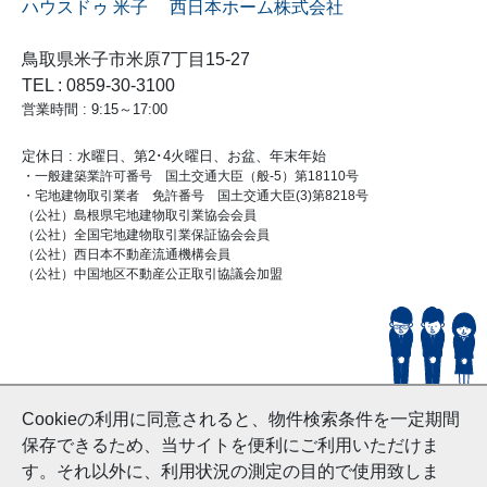
ハウスドゥ 米子 西日本ホーム株式会社
鳥取県米子市米原7丁目15-27
TEL : 0859-30-3100
営業時間 : 9:15～17:00
定休日 : 水曜日、第2･4火曜日、お盆、年末年始
・一般建築業許可番号 国土交通大臣（般-5）第18110号
・宅地建物取引業者 免許番号 国土交通大臣(3)第8218号
（公社）島根県宅地建物取引業協会会員
（公社）全国宅地建物取引業保証協会会員
（公社）西日本不動産流通機構会員
（公社）中国地区不動産公正取引協議会加盟
© HouseDoYonago
Cookieの利用に同意されると、物件検索条件を一定期間
and Nishinihon Home Co.ltd All Rights Reserved.
保存できるため、当サイトを便利にご利用いただけま
す。それ以外に、利用状況の測定の目的で使用致しま