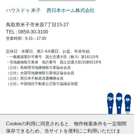
ハウスドゥ 米子 西日本ホーム株式会社
鳥取県米子市米原7丁目15-27
TEL : 0859-30-3100
営業時間 : 9:15～17:00
定休日 : 水曜日、第2･4火曜日、お盆、年末年始
・一般建築業許可番号 国土交通大臣（般-5）第18110号
・宅地建物取引業者 免許番号 国土交通大臣(3)第8218号
（公社）島根県宅地建物取引業協会会員
（公社）全国宅地建物取引業保証協会会員
（公社）西日本不動産流通機構会員
（公社）中国地区不動産公正取引協議会加盟
© HouseDoYonago
Cookieの利用に同意されると、物件検索条件を一定期間
and Nishinihon Home Co.ltd All Rights Reserved.
保存できるため、当サイトを便利にご利用いただけま