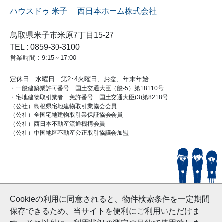
ハウスドゥ 米子 西日本ホーム株式会社
鳥取県米子市米原7丁目15-27
TEL : 0859-30-3100
営業時間 : 9:15～17:00
定休日 : 水曜日、第2･4火曜日、お盆、年末年始
・一般建築業許可番号 国土交通大臣（般-5）第18110号
・宅地建物取引業者 免許番号 国土交通大臣(3)第8218号
（公社）島根県宅地建物取引業協会会員
（公社）全国宅地建物取引業保証協会会員
（公社）西日本不動産流通機構会員
（公社）中国地区不動産公正取引協議会加盟
© HouseDoYonago
Cookieの利用に同意されると、物件検索条件を一定期間
and Nishinihon Home Co.ltd All Rights Reserved.
保存できるため、当サイトを便利にご利用いただけま