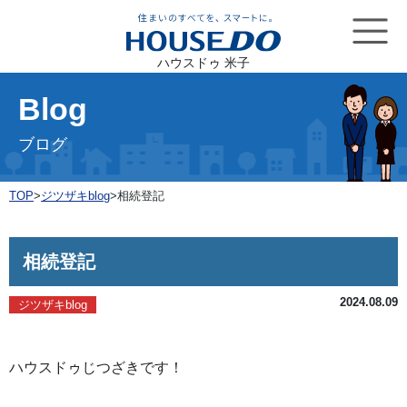
ハウスドゥ 米子
Blog
ブログ
TOP
>
ジツザキblog
>
相続登記
相続登記
2024.08.09
ジツザキblog
ハウスドゥじつざきです！