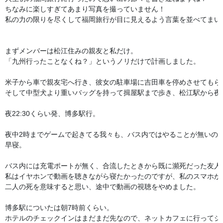
ちなみに楽しすぎてあまり写真を撮っていません！

私の力の限りを尽くして福岡旅行が目に見えるよう言葉を並べてまいり
まずメンバーは松江住みの親友と私だけ。

「九州行ったことなくね？」というノリだけで計画しました。

米子から車で親友宅へ行き、彼女の駐車場に吉田車を停めさせてもらい
そして中型犬より重いバッグを持って揖屋駅まで歩き、松江駅から夜行
夜22:30くらい発、博多駅行。

夜中2時までゲームで起きてる我々も、バス内ではやることが無いので
早寝。

バス内には充電ポートが無く、合流したときから既に瀕死だった友人
私はイヤホンで動画を聴きながら寝たかったのですが、私のスマホが死
二人の死を意味すると思い、途中で動画の視聴をやめました。

博多駅についたは朝7時前くらい。

ホテルのチェックインはまだまだ先なので、ネットカフェに行ってジ