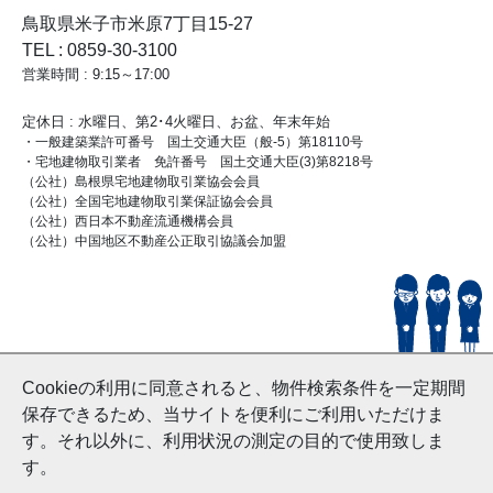
鳥取県米子市米原7丁目15-27
TEL : 0859-30-3100
営業時間 : 9:15～17:00
定休日 : 水曜日、第2･4火曜日、お盆、年末年始
・一般建築業許可番号 国土交通大臣（般-5）第18110号
・宅地建物取引業者 免許番号 国土交通大臣(3)第8218号
（公社）島根県宅地建物取引業協会会員
（公社）全国宅地建物取引業保証協会会員
（公社）西日本不動産流通機構会員
（公社）中国地区不動産公正取引協議会加盟
© HouseDoYonago
Cookieの利用に同意されると、物件検索条件を一定期間
and Nishinihon Home Co.ltd All Rights Reserved.
保存できるため、当サイトを便利にご利用いただけま
す。それ以外に、利用状況の測定の目的で使用致しま
す。