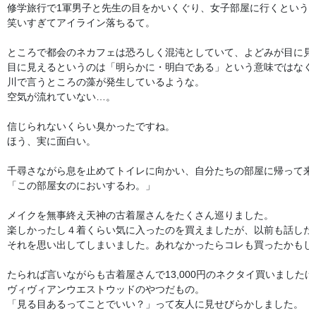
修学旅行で1軍男子と先生の目をかいくぐり、女子部屋に行くという作
笑いすぎてアイライン落ちるて。

ところで都会のネカフェは恐ろしく混沌としていて、よどみが目に見え
目に見えるというのは「明らかに・明白である」という意味ではなく
川で言うところの藻が発生しているような。

空気が流れていない…。

信じられないくらい臭かったですね。

ほう、実に面白い。

千尋さながら息を止めてトイレに向かい、自分たちの部屋に帰って来た
「この部屋女のにおいするわ。」

メイクを無事終え天神の古着屋さんをたくさん巡りました。

楽しかったし４着くらい気に入ったのを買えましたが、以前も話した
それを思い出してしまいました。あれなかったらコレも買ったかもしん
たられば言いながらも古着屋さんで13,000円のネクタイ買いましたけ
ヴィヴィアンウエストウッドのやつだもの。

「見る目あるってことでいい？」って友人に見せびらかしました。
