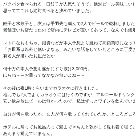
パクパク食べられる一口餃子が人気だそうで、絶対ビール美味しいじゃ
思っててこれも絶対食べると決めていました。

餃子と水餃子と、友人は手羽先も頼んで2人でビールで乾杯しました。
老舗ぽいお店だったので店内にテレビが置いてあって、なんでも鑑定団
レトロなおもちゃ、銀貨などが本人予想より跳ねて高額買取になってい
「お皿系は以外と低いよなぁ」みたいな話をしていたところに丁度お皿
有名人が描いたお皿だとか…

何十万の本人予想を遥かにすり抜け3,000円。

ほらね～～お皿ってなかなか無いよね～～

その後は夜1時くらいまでカラオケに行きました。

地元でも2人でよくカラオケには行くのですが、アルコールドリンクバ
安い飲み放にビールは無かったので、私はずっとワインを飲んでいまし
自分が何を歌ったか、友人が何を歌ってくれていたか、ところどころ忘
ホテルに帰ってお風呂入って髪まできちんと乾かして服も着て寝ていた
あんまり覚えていません。
