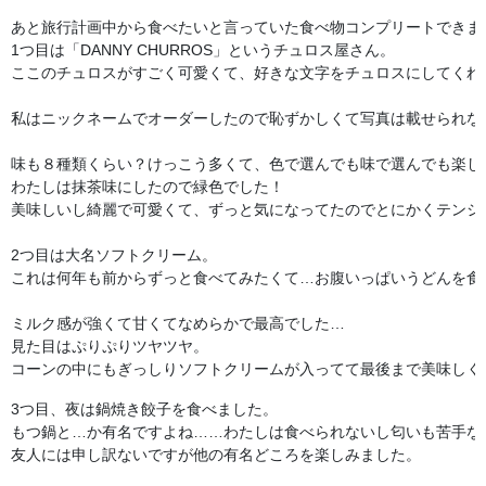
あと旅行計画中から食べたいと言っていた食べ物コンプリートできまし
1つ目は「DANNY CHURROS」というチュロス屋さん。

ここのチュロスがすごく可愛くて、好きな文字をチュロスにしてくれる
私はニックネームでオーダーしたので恥ずかしくて写真は載せられない
味も８種類くらい？けっこう多くて、色で選んでも味で選んでも楽しい
わたしは抹茶味にしたので緑色でした！

美味しいし綺麗で可愛くて、ずっと気になってたのでとにかくテンショ
2つ目は大名ソフトクリーム。

これは何年も前からずっと食べてみたくて…お腹いっぱいうどんを食べ
ミルク感が強くて甘くてなめらかで最高でした…

見た目はぷりぷりツヤツヤ。

コーンの中にもぎっしりソフトクリームが入ってて最後まで美味しく
3つ目、夜は鍋焼き餃子を食べました。

もつ鍋と…か有名ですよね……わたしは食べられないし匂いも苦手なの
友人には申し訳ないですが他の有名どころを楽しみました。
