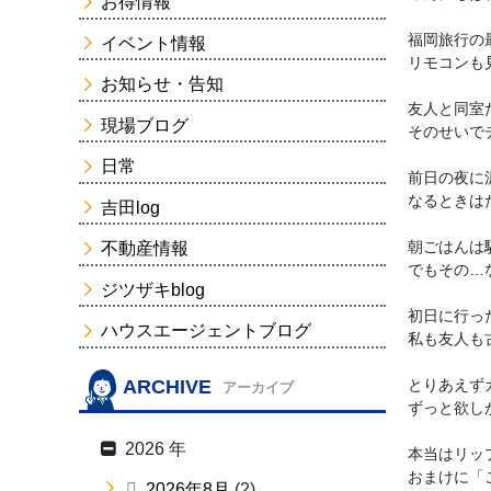
お得情報
福岡旅行の
イベント情報
リモコンも
お知らせ・告知
友人と同室
現場ブログ
そのせいで
日常
前日の夜に
なるときは
吉田log
朝ごはんは
不動産情報
でもその…
ジツザキblog
初日に行っ
ハウスエージェントブログ
私も友人も
ARCHIVE
とりあえず
アーカイブ
ずっと欲し
2026 年
本当はリッ
おまけに「
2026年8月
(2)