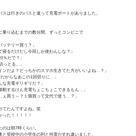
バスは行きのバスと違って充電ポートがありました。



に乗り込むまでの数分間、ずっとコンビニで

バッテリー買う？」

て寝るだけだし今回しか使わんしな？」

0％だで？」

切っとる…」

インだよ？どっちかのスマホ生きてた方がいいよね…？」

円だからなあこの1回切りに…」

んな充電ギリギリだ？」

移動するけん充電ちょこちょこできるもん…」

…ぇ買う～？１個買って交代で使う…？」

けてたんですよね。笑

かった！！！！！

たのは朝7時くらい。

車と登校中の小学生の列と何度かすれ違いました。
