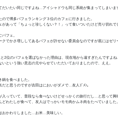
てだいたい同じですよね…アイシャドウも同じ系統が集まってしまいます
たので博多パフェランキング３位のカフェに行きました。

ェがあって「ちょっと珍しくない？！」って食いついたけど売り切れでし
ごパフェ。

ークでかさ増ししてあるパフェが許せない委員会なのですが底にはゼリー


位と2位のパフェを選ばなかった理由は、現在地から遠すぎたんですよね…
ないという強い意志の元やらせていただいておりましたので、ええ。

き鍋を食べました。

名だと思うのですが吉田はにおいがダメで…友人ｺﾞﾒﾝ。

が入っていて、普段なら食べないけどせっかくの旅行だし…と思って興味
んどわたしが食べて、友人はでっかいモモ肉かムネ肉をたべていました。
はおかわりしました…お米…美味しい。
