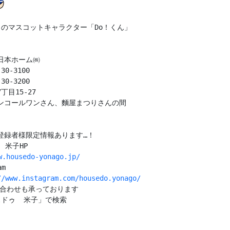
ゥのマスコットキャラクター「Do！くん」

日本ホーム㈱

30-3100

30-3200

目15-27

ンコールワンさん、麵屋まつりさんの間

登録者様限定情報あります…！

w.housedo-yonago.jp/
m

//www.instagram.com/housedo.yonago/
い合わせも承っております

ドゥ  米子」で検索
