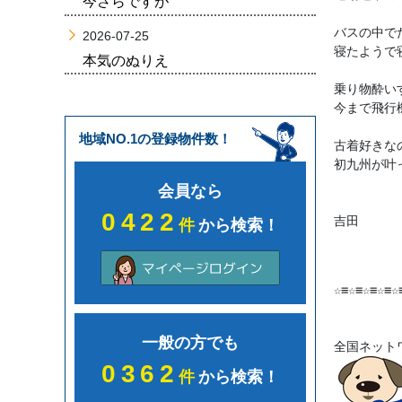
今さらですが
バスの中で
2026-07-25
寝たようで
本気のぬりえ
乗り物酔い
今まで飛行
地域NO.1の登録物件数！
古着好きな
初九州が叶
会員なら
0422
吉田
件
から検索！
☆≡☆≡☆≡☆≡☆
一般の方でも
全国ネット
0362
件
から検索！