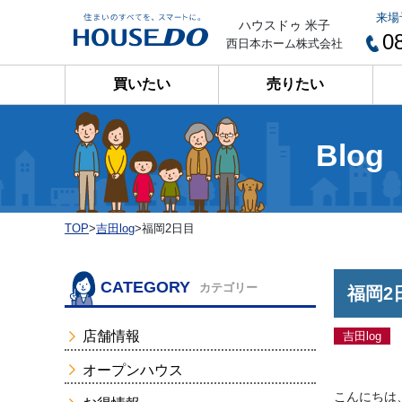
来場
ハウスドゥ 米子
0
西日本ホーム株式会社
買いたい
売りたい
Blog
TOP
>
吉田log
>
福岡2日目
CATEGORY
カテゴリー
福岡2
店舗情報
吉田log
オープンハウス
こんにちは