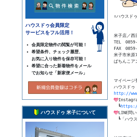
↑ハウスド
ハウスドゥ会員限定
サービスをフル活用！
米子店／西
TEL　0859-
会員限定物件の閲覧が可能！
FAX　0859-
希望条件、チェック履歴、
米子市米原7丁
お気に入り物件を保存可能！
ぱちんこア
希望に合った新着物件をメール
でお知らせ「新家便メール」
マイページ
http://ww
Instagra
　┗
https:
ハウスドゥ 米子について
LINE問
　┗「ハウス