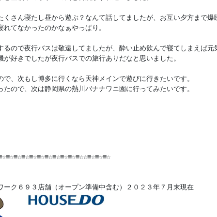
たくさん寝たし昼から遊ぶ？なんて話してましたが、お互い夕方まで爆睡
寝れてなかったのかなぁやっぱり。

するので夜行バスは敬遠してましたが、酔い止め飲んで寝てしまえば元気
機が好きでしたが夜行バスでの旅行ありだなと思いました。

ので、次もし博多に行くなら天神メインで遊びに行きたいです。

ったので、次は静岡県の熱川バナナワニ園に行ってみたいです。

≡☆≡☆≡☆≡☆≡☆≡☆≡☆≡☆≡☆≡☆≡☆☆≡☆≡☆≡☆

ワーク６９３店舗（オープン準備中含む）２０２３年７月末現在
