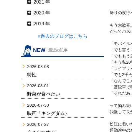
2021 年
2020 年
帰りの夜行
2019 年
もう大歓喜。
だってバス
»過去のブログはこちら
「モバイル
NEW
「でも言う
最近の記事
「でももう2
「もう私20
2026-08-08
「ライフラ
特性
「でも2千
「なんでこ
2026-08-01
「普段車で
「それだあ
野菜が食べたい
2026-07-30
って悩み続
我慢して良
映画「キングダム｝
松江に着い
2026-07-27
通勤途中の