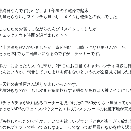
最終日なんですけれど、まず部屋のド乾燥で起床。

見当たらないしスイッチも無いし、メイクは乾燥との戦いでした。

だったためお喋りしながらのんびりメイクしましたが

チェックアウト時間を過ぎました＾＾

沢山お酒を飲んでいましたが、奇跡的に二日酔いになりませんでした。

たった2杯でも二日酔いになるのですが…ラッキーです。

駅の中にあったミスドに寄り、2日目のお目当てキャナルシティ博多に行
なんというか、想像していたよりも何もないというのが全部見て回った感
た天神の古着屋さん巡りが楽しかったです。

古着好きなので、もし次また福岡旅行する機会があれば天神メインにした
ガチャガチャが沢山あるコーナーを見つけたので30分くらい居座ってか
かったNARSのフェイスパウダーとエレガンスクルーズの化粧下地が買え
プも欲しかったのですが。。いつも欲しいブランドと色が多すぎて絞れな
この色プチプラで持ってるしなぁ…」ってなって結局買わないを繰り返し