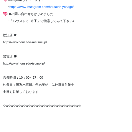
┗
https://www.instagram.com/housedo.yonago/
LINE問い合わせもはじめました！
┗「ハウスドゥ 米子」で検索してみて下さい♪
松江店HP
http://www.housedo-matsue.jp/
出雲店HP
http://www.housedo-izumo.jp/
営業時間：10：00～17：00
休業日：毎週水曜日、年末年始 以外毎日営業中
土日も営業しております!!
☆≡☆≡☆≡☆≡☆≡☆≡☆≡☆≡☆≡☆≡☆≡☆≡☆≡☆≡☆≡☆