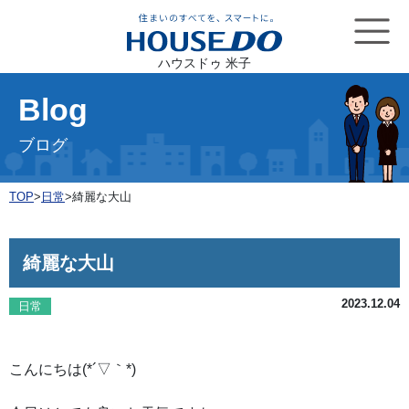
ハウスドゥ 米子
Blog
ブログ
TOP
>
日常
>
綺麗な大山
綺麗な大山
2023.12.04
日常
こんにちは(*´▽｀*)