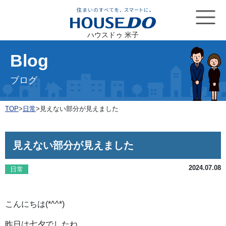
ハウスドゥ 米子
Blog
ブログ
TOP
>
日常
>
見えない部分が見えました
見えない部分が見えました
2024.07.08
日常
こんにちは(*^^*)
昨日は七夕でしたね。