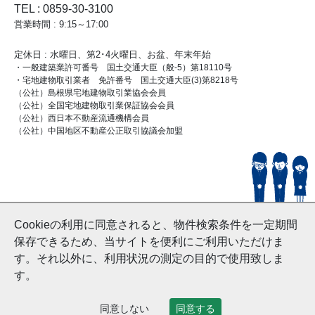
TEL : 0859-30-3100
営業時間 : 9:15～17:00
定休日 : 水曜日、第2･4火曜日、お盆、年末年始
・一般建築業許可番号 国土交通大臣（般-5）第18110号
・宅地建物取引業者 免許番号 国土交通大臣(3)第8218号
（公社）島根県宅地建物取引業協会会員
（公社）全国宅地建物取引業保証協会会員
（公社）西日本不動産流通機構会員
（公社）中国地区不動産公正取引協議会加盟
© HouseDoYonago
Cookieの利用に同意されると、物件検索条件を一定期間
and Nishinihon Home Co.ltd All Rights Reserved.
保存できるため、当サイトを便利にご利用いただけま
す。それ以外に、利用状況の測定の目的で使用致しま
す。
同意しない
同意する