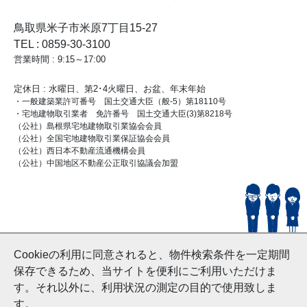
鳥取県米子市米原7丁目15-27
TEL : 0859-30-3100
営業時間 : 9:15～17:00
定休日 : 水曜日、第2･4火曜日、お盆、年末年始
・一般建築業許可番号 国土交通大臣（般-5）第18110号
・宅地建物取引業者 免許番号 国土交通大臣(3)第8218号
（公社）島根県宅地建物取引業協会会員
（公社）全国宅地建物取引業保証協会会員
（公社）西日本不動産流通機構会員
（公社）中国地区不動産公正取引協議会加盟
© HouseDoYonago
Cookieの利用に同意されると、物件検索条件を一定期間
and Nishinihon Home Co.ltd All Rights Reserved.
保存できるため、当サイトを便利にご利用いただけま
す。それ以外に、利用状況の測定の目的で使用致しま
す。