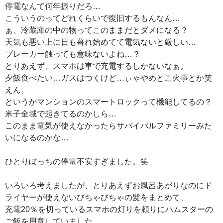
停電なんて何年振りだろ…
こういうのってどれくらいで復旧するもんなん…
ぁ、冷蔵庫の中の物ってこのままだとダメになる？
天気も悪い上に日も暮れ始めてて電気ないと厳しい…
ブレーカー触っても意味ないよね…？
とりあえず、スマホは車で充電するしかないなぁ。
夕飯食べたい…ガスはつくけど…ぃゃやめとこ火事とか笑
えん。
というかマンションのスマートロックって機能してるの？
米子全域で起きてるのかしら…
このまま電気が使えなかったらサバイバルファミリーみた
いになるのかな…
ひとりぼっちの停電不安すぎました。笑
いろいろ考えましたが、とりあえずお風呂あがりなのにド
ライヤーが使えないびちゃびちゃの髪をまとめて、
充電20％を切っているスマホの灯りを頼りにハムスターの
ご飯を用意していました。