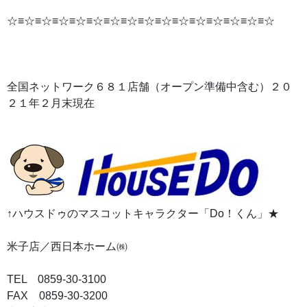
☆≡☆≡☆≡☆≡☆≡☆≡☆≡☆≡☆≡☆≡☆≡☆≡☆≡☆≡☆≡☆
全国ネットワーク６８１店舗（オープン準備中含む）２０
２１年２月末現在
↑ハウスドゥのマスコットキャラクター「Do！くん」★
米子店／西日本ホーム㈱
TEL 0859-30-3100
FAX 0859-30-3200