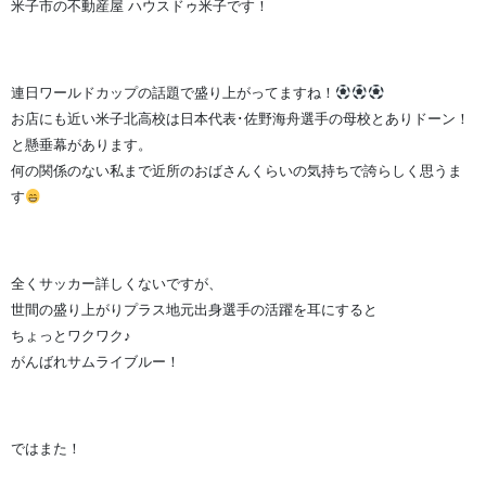
米子市の不動産屋 ハウスドゥ米子です！
連日ワールドカップの話題で盛り上がってますね！
お店にも近い米子北高校は日本代表･佐野海舟選手の母校とありドーン！
と懸垂幕があります。
何の関係のない私まで近所のおばさんくらいの気持ちで誇らしく思うま
す
全くサッカー詳しくないですが、
世間の盛り上がりプラス地元出身選手の活躍を耳にすると
ちょっとワクワク♪
がんばれサムライブルー！
ではまた！