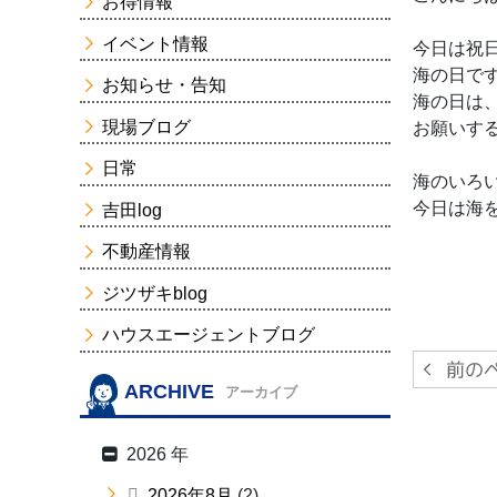
お得情報
イベント情報
今日は祝
海の日で
お知らせ・告知
海の日は
現場ブログ
お願いす
日常
海のいろ
今日は海
吉田log
不動産情報
ジツザキblog
ハウスエージェントブログ
ARCHIVE
アーカイブ
2026 年
2026年8月
(2)