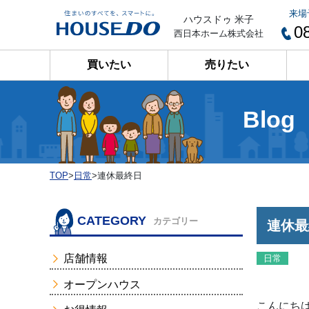
来場
ハウスドゥ 米子
0
西日本ホーム株式会社
買いたい
売りたい
Blog
TOP
>
日常
>
連休最終日
CATEGORY
カテゴリー
連休最
店舗情報
日常
オープンハウス
こんにちは(