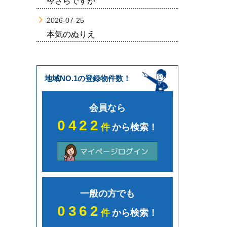
今さらですが
2026-07-25
本気のぬりえ
地域NO.1の登録物件数！
会員なら
0422
件
から検索！
一般の方でも
0362
件
から検索！