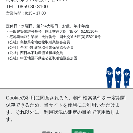
TEL : 0859-30-3100
営業時間 : 9:15～17:00
定休日 : 水曜日、第2･4火曜日、お盆、年末年始
・一般建築業許可番号 国土交通大臣（般-5）第18110号
・宅地建物取引業者 免許番号 国土交通大臣(3)第8218号
（公社）島根県宅地建物取引業協会会員
（公社）全国宅地建物取引業保証協会会員
（公社）西日本不動産流通機構会員
（公社）中国地区不動産公正取引協議会加盟
© HouseDoYonago
Cookieの利用に同意されると、物件検索条件を一定期間
and Nishinihon Home Co.ltd All Rights Reserved.
保存できるため、当サイトを便利にご利用いただけま
す。それ以外に、利用状況の測定の目的で使用致しま
す。